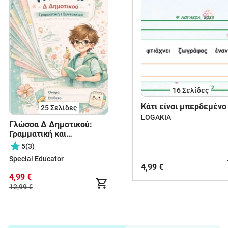
16
Σελίδες
Κάτι είναι μπερδεμένο
25
Σελίδες
LOGAKIA
Γλώσσα Δ Δημοτικού:
Γραμματική και
Συντακτικό όλων των
5
(3)
ενοτήτων
Special Educator
4,99 €
4,99 €
12,99 €