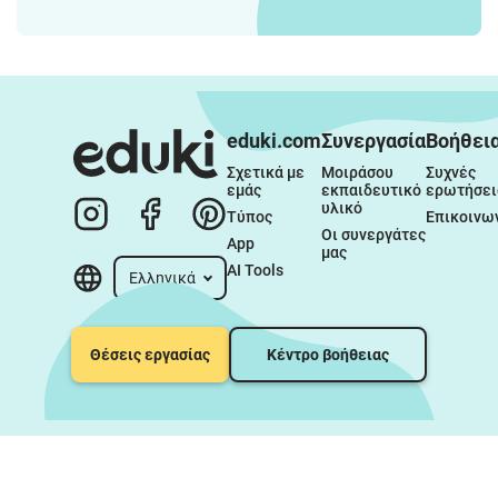
eduki.com
Συνεργασία
Βοήθει
Σχετικά με 
Μοιράσου 
Συχνές 
εμάς
εκπαιδευτικό 
ερωτήσει
υλικό
Τύπος
Επικοινω
Οι συνεργάτες 
App
μας
AI Tools
Ελληνικά
Θέσεις εργασίας
Κέντρο βοήθειας