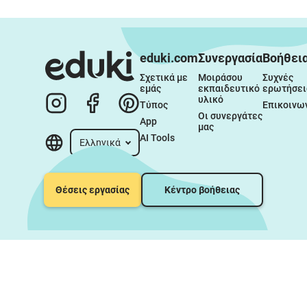
eduki.com
Συνεργασία
Βοήθει
Σχετικά με 
Μοιράσου 
Συχνές 
εμάς
εκπαιδευτικό 
ερωτήσει
υλικό
Τύπος
Επικοινω
Οι συνεργάτες 
App
μας
AI Tools
Ελληνικά
Θέσεις εργασίας
Κέντρο βοήθειας