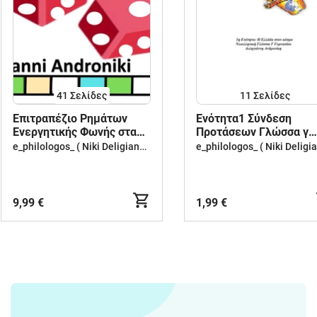
41
Σελίδες
11
Σελίδες
Επιτραπέζιο Ρημάτων
Ενότητα1 Σύνδεση
Ενεργητικής Φωνής στα
Προτάσεων Γλώσσα γ
αρχαία ελληνικά
γυμν
e_philologos_ ( Niki Deligianni )
9,99 €
1,99 €