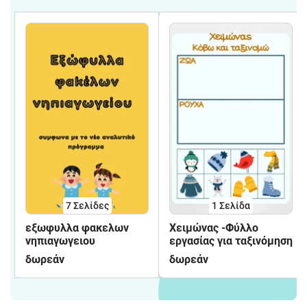
7
Σελίδες
1
Σελίδα
εξωφυλλα φακελων
Χειμώνας -Φύλλο
νηπιαγωγειου
εργασίας για ταξινόμηση
δωρεάν
δωρεάν