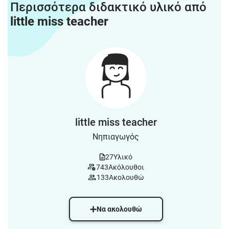
Περισσότερα διδακτικό υλικό από
little miss teacher
little miss teacher
Νηπιαγωγός
27
Υλικό
743
Ακόλουθοι
133
Ακολουθώ
Να ακολουθώ