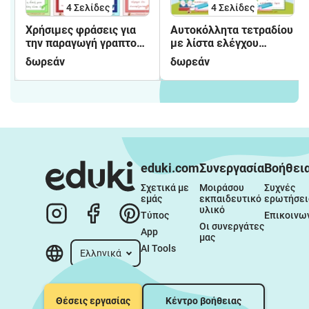
4
Σελίδες
4
Σελίδες
Χρήσιμες φράσεις για
Αυτοκόλλητα τετραδίου
την παραγωγή γραπτού
με λίστα ελέγχου
λόγου
γραπτού
δωρεάν
δωρεάν
eduki.com
Συνεργασία
Βοήθει
Σχετικά με 
Μοιράσου 
Συχνές 
εμάς
εκπαιδευτικό 
ερωτήσει
υλικό
Τύπος
Επικοινω
Οι συνεργάτες 
App
μας
AI Tools
Ελληνικά
Θέσεις εργασίας
Κέντρο βοήθειας