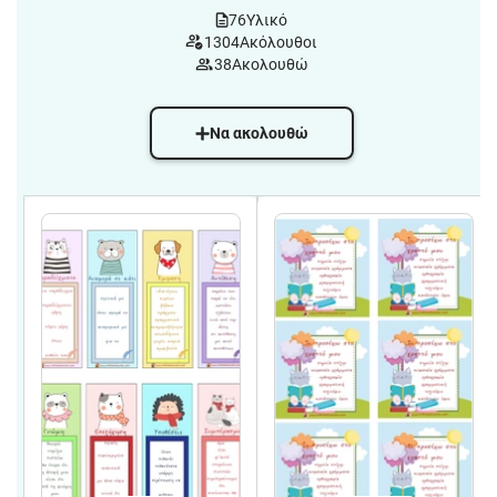
76
Υλικό
1304
Ακόλουθοι
38
Ακολουθώ
Να ακολουθώ