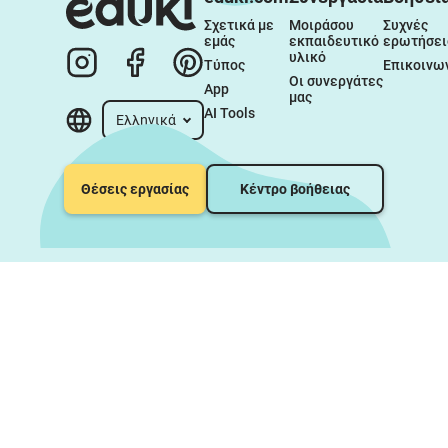
Σχετικά με 
Μοιράσου 
Συχνές 
εμάς
εκπαιδευτικό 
ερωτήσει
υλικό
Τύπος
Επικοινω
Οι συνεργάτες 
App
μας
AI Tools
Ελληνικά
Θέσεις εργασίας
Κέντρο βοήθειας