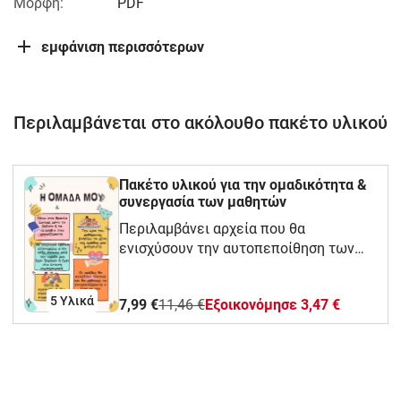
Μορφή:
PDF
εμφάνιση περισσότερων
Περιλαμβάνεται στο ακόλουθο πακέτο υλικού
Πακέτο υλικού για την ομαδικότητα &
συνεργασία των μαθητών
Περιλαμβάνει αρχεία που θα
ενισχύσουν την αυτοπεποίθηση των
μαθητών & θα μάθουν πως μπορούν να
δουλεύουν σε ομάδες.👉Έκφραση
5 Υλικά
7,99 €
11,46 €
Eξοικονόμησε 3,47 €
συναισθημάτων👉Συνεργασία &
ομαδικότητα👉Βασικοί κανόνες
ομάδας👉Τρόποι επίλυσης
συγκρούσεων