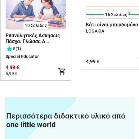
16
Σελίδες
Κάτι είναι μπερδεμένο
10
Σελίδες
LOGAKIA
Επαναλητικές Ασκήσεις
Πάσχα: Γλώσσα Α
Γυμνασίου
5
(1)
Special Educator
4,99 €
4,99 €
5,99 €
Περισσότερα διδακτικό υλικό από
one little world