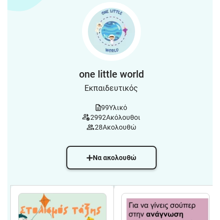
one little world
Εκπαιδευτικός
99
Υλικό
2992
Ακόλουθοι
28
Ακολουθώ
Να ακολουθώ