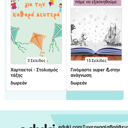
3
Σελίδες
15
Σελίδες
Χαρταετοί - Στολισμός
Γινόμαστε super 💪στην
τάξης
ανάγνωση
δωρεάν
δωρεάν
eduki.com
Συνεργασία
Βοήθει