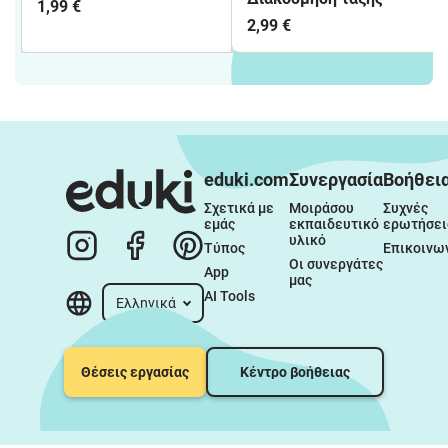
1,99 €
2,99 €
eduki.com
Συνεργασία
Βοήθει
Σχετικά με 
Μοιράσου 
Συχνές 
εμάς
εκπαιδευτικό 
ερωτήσει
υλικό
Τύπος
Επικοινω
Οι συνεργάτες 
App
μας
AI Tools
Ελληνικά
Θέσεις εργασίας
Κέντρο βοήθειας