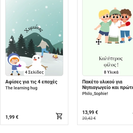
4
Σελίδες
8 Υλικά
Aφίσες για τις 4 εποχές
Πακέτο υλικού για
Νηπιαγωγείο και πρώτ
The learning hug
τάξεις Δημοτικού.
Philo_Sophie!
13,99 €
1,99 €
20,42 €