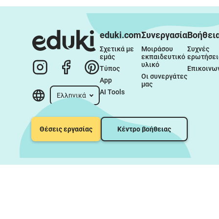
eduki.com
Συνεργασία
Βοήθει
Σχετικά με 
Μοιράσου 
Συχνές 
εμάς
εκπαιδευτικό 
ερωτήσει
υλικό
Τύπος
Επικοινω
Οι συνεργάτες 
App
μας
AI Tools
Ελληνικά
Θέσεις εργασίας
Κέντρο βοήθειας