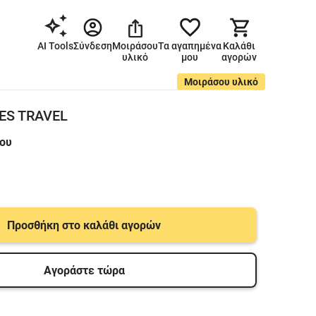
AI Tools
Σύνδεση
Μοιράσου
Τα αγαπημένα
Καλάθι
υλικό
μου
αγορών
Μοιράσου υλικό
ES TRAVEL
μου
Προσθήκη στο καλάθι αγορών
Αγοράστε τώρα