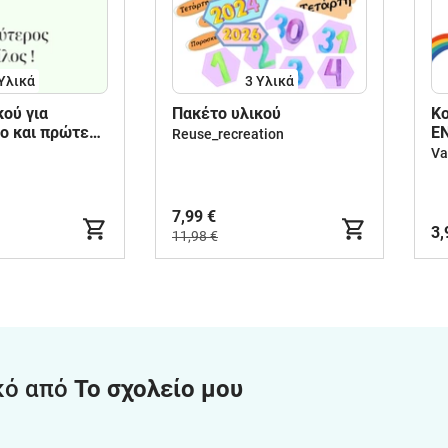
Υλικά
3 Υλικά
κού για
Πακέτο υλικού
Κο
ο και πρώτες
Ε
Reuse_recreation
οτικού.
Μ
Va
7,99 €
3,
11,98 €
κό από
Το σχολείο μου