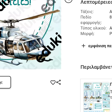
Λεπτομέρειες
Τάξεις:
Α
Πεδίο
8
εφαρμογής:
Τύπος υλικού:
Α
Μορφή:
P
εμφάνιση π
Περιλαμβάνετ
ης
Π
Τ
τ
Α