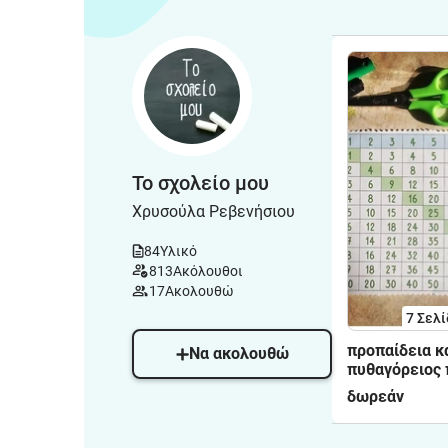
Το σχολείο μου
Χρυσούλα Ρεβενήσιου
84
Υλικό
813
Ακόλουθοι
17
Ακολουθώ
7
Σελί
προπαίδεια κ
Να ακολουθώ
πυθαγόρειος 
πολλαπλασια
δωρεάν