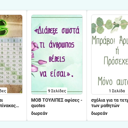
δες
9
Σελίδες
1
Σελίδα
αι
ΜΟΒ ΤΟΥΛΙΠΕΣ αφίσες -
σχόλια για τα τετράδια
πίνακας
quotes
των μαθητών
σμού
δωρεάν
δωρεάν