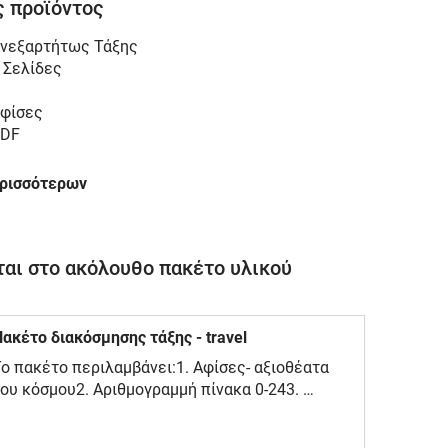
 προϊόντος
νεξαρτήτως Τάξης
 Σελίδες
φίσες
DF
ερισσότερων
αι στο ακόλουθο πακέτο υλικού
ακέτο διακόσμησης τάξης - travel
ο πακέτο περιλαμβάνει:1. Αφίσες- αξιοθέατα
ου κόσμου2. Αριθμογραμμή πίνακα 0-243.
φίσες προπαίδειας4. Αφίσες διαχείρισης τάξης
και ανάπτυξης δεξιοτήτων5. Ημερολόγιο