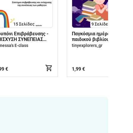
15
Σελίδες
9
Σελίδες
υπόνι Επιβράβευσης -
Παγκόσμια ημέρα
ΝΙΣΧΥΣΗ ΣΥΝΕΠΕΙΑΣ
παιδικού βιβλίου!
ΑΘΗΤΩΝ
nessa's E-class
tinyexplorers_gr
99 €
1,99 €