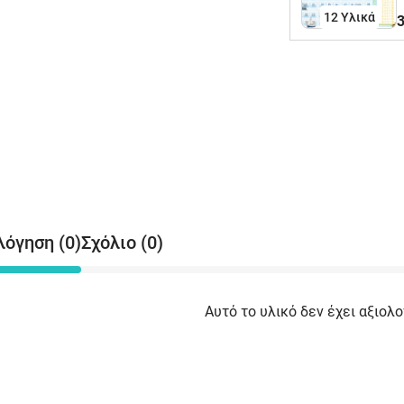
π
12 Υλικά
3
ω
Α
λόγηση (0)
Σχόλιο (0)
Αυτό το υλικό δεν έχει αξιολο