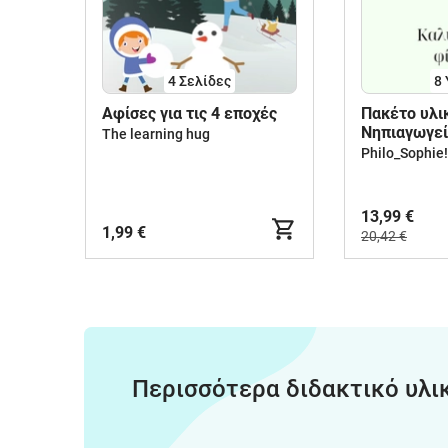
4
Σελίδες
8 
Aφίσες για τις 4 εποχές
Πακέτο υλι
Νηπιαγωγεί
The learning hug
τάξεις Δημ
Philo_Sophie!
13,99 €
1,99 €
20,42 €
Περισσότερα διδακτικό υλι