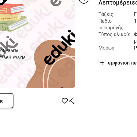
Λεπτομέρειες
Τάξεις:
Γ
Πεδίο
1
εφαρμογής:
Τύπος υλικού:
Φ
μ
Μορφή:
P
εμφάνιση π
ης