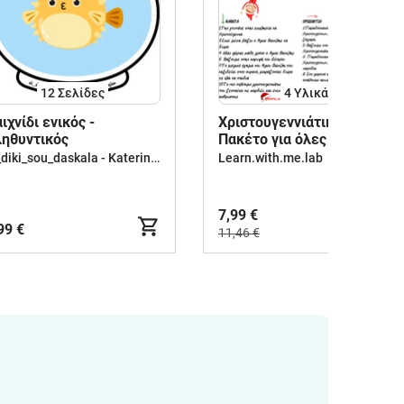
12
Σελίδες
4 Υλικά
ιχνίδι ενικός -
Χριστουγεννιάτικο
ηθυντικός
Πακέτο για όλες τις
τάξεις
ei_diki_sou_daskala - Katerina Georgiou
Learn.with.me.lab
7,99 €
99 €
11,46 €