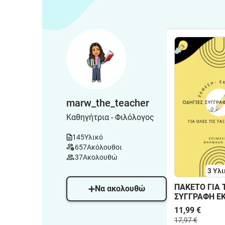
marw_the_teacher
Καθηγήτρια - Φιλόλογος
145
Υλικό
657
Ακόλουθοι
37
Ακολουθώ
3 Υλι
ΠΑΚΕΤΟ ΓΙΑ 
Να ακολουθώ
ΣΥΓΓΡΑΦΗ Ε
11,99 €
17,97 €