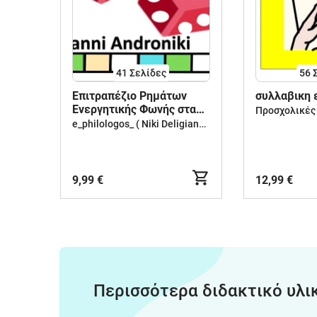
41
Σελίδες
56
Επιτραπέζιο Ρημάτων
συλλαβικη 
Ενεργητικής Φωνής στα
αρχαία ελληνικά
e_philologos_ ( Niki Deligianni )
9,99 €
12,99 €
Περισσότερα διδακτικό υλι