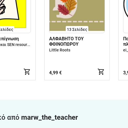
Σελίδες
13
Σελίδες
επίγνωση
ΑΛΦΑΒΗΤΟ ΤΟΥ
Πα
ΦΘΙΝΟΠΩΡΟΥ
πλ
Προσχολικές και SEN resources
Little Roots
4,99 €
3,
κό από
marw_the_teacher