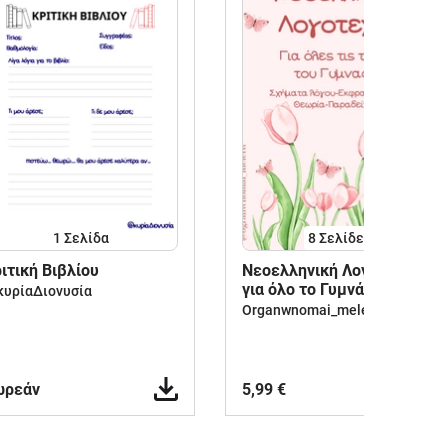
1
Σελίδα
8
Σελίδες
ιτική Βιβλίου
Νεοελληνική Λογοτεχνία
για όλο το Γυμνάσιο
υρίαΔιονυσία
Organwnomai_meletw
ωρεάν
5,99 €