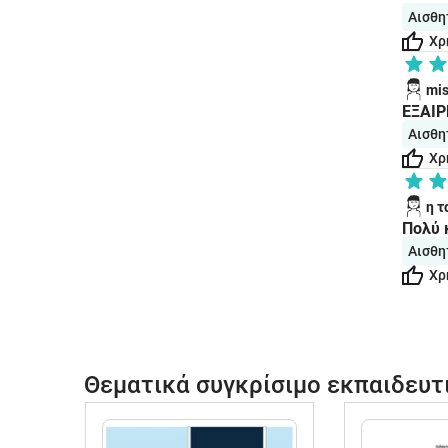
Αισθη
Χρ
mis
EΞAIΡ
Αισθη
Χρ
η τ
Πολύ κ
Αισθη
Χρ
Θεματικά συγκρίσιμο εκπαιδευτ