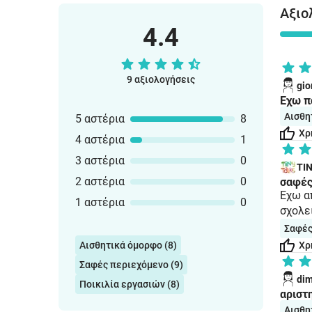
Αξιο
4.4
9 αξιολογήσεις
gio
Έχω πά
Αισθη
5 αστέρια
8
Χρ
4 αστέρια
1
3 αστέρια
0
TI
2 αστέρια
0
σαφές
Έχω α
1 αστέρια
0
σχολε
Σαφές
Αισθητικά όμορφο (8)
Χρ
Σαφές περιεχόμενο (9)
di
Ποικιλία εργασιών (8)
αριστ
Αισθη