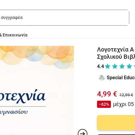
& Επικοινωνία
Λογοτεχνία Α
Σχολικού Βιβ
4.4
Special Educ
4,99 €
12,99 €
μέχρι 05
−62%