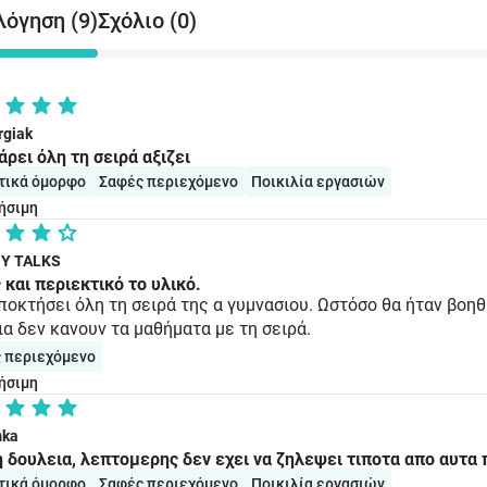
λόγηση (9)
Σχόλιο (0)
rgiak
ρει όλη τη σειρά αξιζει
τικά όμορφο
Σαφές περιεχόμενο
Ποικιλία εργασιών
ήσιμη
NY TALKS
 και περιεκτικό το υλικό.
ποκτήσει όλη τη σειρά της α γυμνασιου. Ωστόσο θα ήταν βοηθη
ια δεν κανουν τα μαθήματα με τη σειρά.
 περιεχόμενο
ήσιμη
mka
η δουλεια, λεπτομερης δεν εχει να ζηλεψει τιποτα απο αυτα
τικά όμορφο
Σαφές περιεχόμενο
Ποικιλία εργασιών