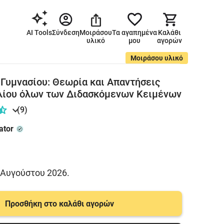
AI Tools
Σύνδεση
Μοιράσου
Τα αγαπημένα
Καλάθι
υλικό
μου
αγορών
Μοιράσου υλικό
 Γυμνασίου: Θεωρία και Απαντήσεις
λίου όλων των Διδασκόμενων Κειμένων
(9)
ator
 Αυγούστου 2026.
Προσθήκη στο καλάθι αγορών