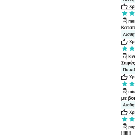
Χρ
mar
Kαταπ
Αισθη
Χρ
kiv
Σαφές
Ποικι
Χρ
mis
με βο
Αισθη
Χρ
pa
!!!!!!!!