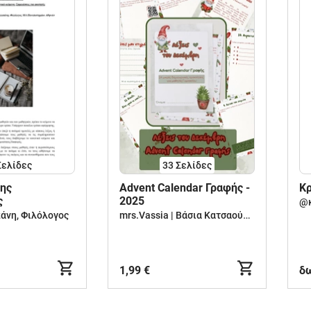
Σελίδες
33
Σελίδες
της
Advent Calendar Γραφής -
Κρ
ς
2025
@κ
mrs.Vassia | Βάσια Κατσαούνου
άνη, Φιλόλογος
1,99 €
δ