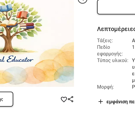
Λεπτομέρειες
Τάξεις:
Α
Πεδίο
1
εφαρμογής:
Τύπος υλικού:
Υ
υ
ε
μ
Μορφή:
P
ης
εμφάνιση π