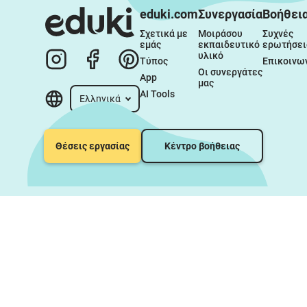
eduki.com
Συνεργασία
Βοήθει
Σχετικά με 
Μοιράσου 
Συχνές 
εμάς
εκπαιδευτικό 
ερωτήσει
υλικό
Τύπος
Επικοινω
Οι συνεργάτες 
App
μας
AI Tools
Ελληνικά
Θέσεις εργασίας
Κέντρο βοήθειας