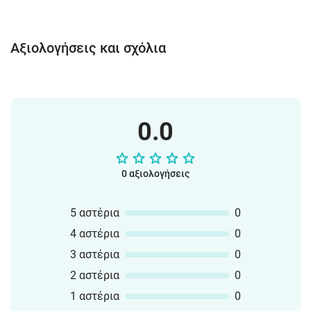
μπάνιου" 🛀✔️16 Ελληνικές + 16
Αγγλικές κάρτες με "μουσικά όργανα"
🎷✔️16 Ελληνικές + 16 Αγγλικές
Αξιολογήσεις και σχόλια
κάρτες με "λαχανικά" 🥕✔️16 Ελληνικές
+ 16 Αγγλικές κάρτες με "φρούτα" 🍉
✔️16 Ελληνικές + 16 Αγγλικές κάρτες
με "σχήματα" 🟪✔️ 7 Ελληνικές + 7
Αγγλικές κάρτες με "ημέρες της
0.0
εβδομάδας" 🌞✔️12 Ελληνικές + 12
Αγγλικές κάρτες με "χρώματα" 🔴✔️12
Ελληνικές + 12 Αγγλικές κάρτες με
0 αξιολογήσεις
"τους μήνες του χρόνου" 🐙✔️13
Ελληνικές + 13 Αγγλικές κάρτες με
"τις προθέσεις"✔️20 Ελληνικές + 20
5 αστέρια
0
Αγγλικές κάρτες με "τα μέρη του
4 αστέρια
0
σώματος" 👂✔️54 Ελληνικές + 54
Αγγλικές κάρτες με "χρήματα σε
3 αστέρια
0
Ευρώ" ✔️24 Ελληνικές κάρτες με "την
2 αστέρια
0
Άλφα Βήτα".
1 αστέρια
0