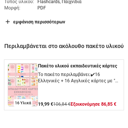
Τύπος υλικού:
Flashcards, Παιχνίδια
Μορφή:
PDF
εμφάνιση περισσότερων
Περιλαμβάνεται στο ακόλουθο πακέτο υλικού
Πακέτο υλικού εκπαιδευτικές κάρτες
Το πακέτο περιλαμβάνει:✔️16
Ελληνικές + 16 Αγγλικές κάρτες με "τα
αντικείμενα της τάξης" 🎒✔️16
Ελληνικές + 16 Αγγλικές κάρτες με
"ρούχα" 👚✔️16 Ελληνικές + 16
16 Υλικά
19,99 €
106,84 €
Eξοικονόμησε 86,85 €
Αγγλικές κάρτες με "παιχνίδια" 🧸✔️16
Ελληνικές + 16 Αγγλικές κάρτες με
"μέσα μεταφοράς" 🚋✔️16 Ελληνικές +
16 Αγγλικές κάρτες με "αντικείμενα