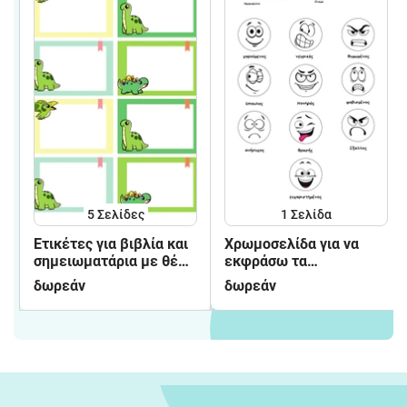
5
Σελίδες
1
Σελίδα
Ετικέτες για βιβλία και
Χρωμοσελίδα για να
σημειωματάρια με θέμα
εκφράσω τα
δεινόσαυρος
συναισθήματα μου
δωρεάν
δωρεάν