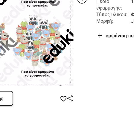
Πεδίο
1
εφαρμογής:
Τύπος υλικού:
Φ
Μορφή:
J
εμφάνιση π
ης