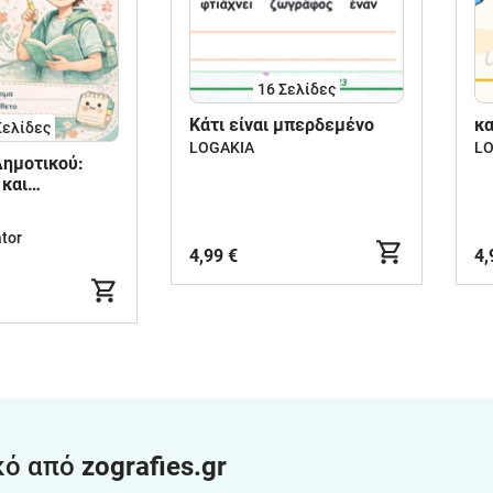
16
Σελίδες
Κάτι είναι μπερδεμένο
κα
Σελίδες
LOGAKIA
LO
ημοτικού:
 και
 όλων των
tor
4,99 €
4,
κό από
zografies.gr