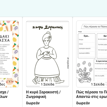
δες
1
Σελίδα
1
Σελίδα
σχα /
Η κυρά Σαρακοστή /
Πώς πέρασα το Π
λλων
Ζωγραφική
Απαντώ στις ερω
δωρεάν
δωρεάν