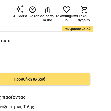
AI Tools
Σύνδεση
Μοιράσου
Τα αγαπημένα
Καλάθι
υλικό
μου
αγορών
Μοιράσου υλικό
ίσκω!
Προσθήκη υλικού
 προϊόντος
νεξαρτήτως Τάξης