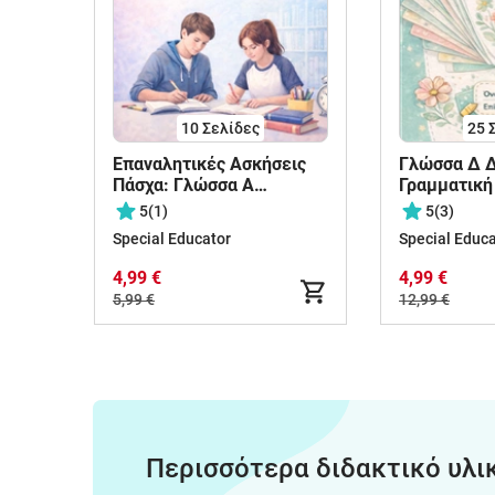
10
Σελίδες
25
Επαναλητικές Ασκήσεις
Γλώσσα Δ Δ
Πάσχα: Γλώσσα Α
Γραμματική
Γυμνασίου
Συντακτικό
5
(1)
5
(3)
ενοτήτων
Special Educator
Special Educa
4,99 €
4,99 €
5,99 €
12,99 €
Περισσότερα διδακτικό υλι