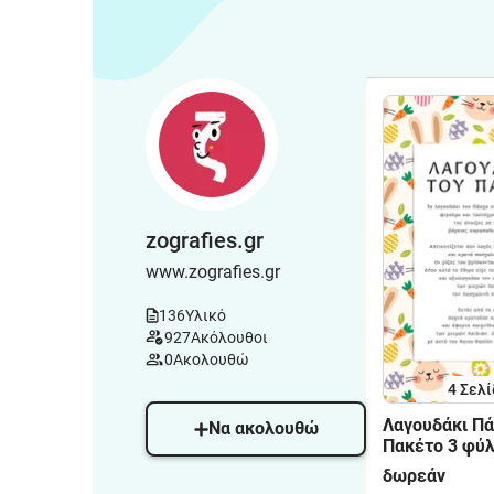
zografies.gr
www.zografies.gr
136
Υλικό
927
Ακόλουθοι
0
Ακολουθώ
4
Σελί
Λαγουδάκι Πά
Να ακολουθώ
Πακέτο 3 φύ
δωρεάν