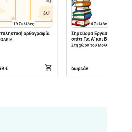
19
Σελίδες
4
Σελίδες
ταληκτική ορθογραφία
Σημείωμα Εργασίες για το
σπίτι Για Α’ και Β’
GAKIA
Δημοτικου
Στη χώρα του Μολυβένιου
99 €
δωρεάν