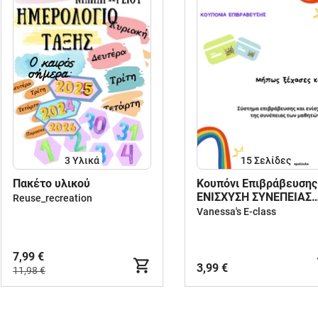
3 Υλικά
15
Σελίδες
Πακέτο υλικού
Κουπόνι Επιβράβευσης
ΕΝΙΣΧΥΣΗ ΣΥΝΕΠΕΙΑΣ
Reuse_recreation
ΜΑΘΗΤΩΝ
Vanessa's E-class
7,99 €
3,99 €
11,98 €