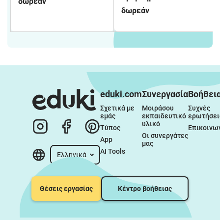
δωρεάν
Δημοτικού - φύλλα
δωρεάν
εργασίας
eduki.com
Συνεργασία
Βοήθει
Σχετικά με 
Μοιράσου 
Συχνές 
εμάς
εκπαιδευτικό 
ερωτήσει
υλικό
Τύπος
Επικοινω
Οι συνεργάτες 
App
μας
AI Tools
Ελληνικά
Θέσεις εργασίας
Κέντρο βοήθειας