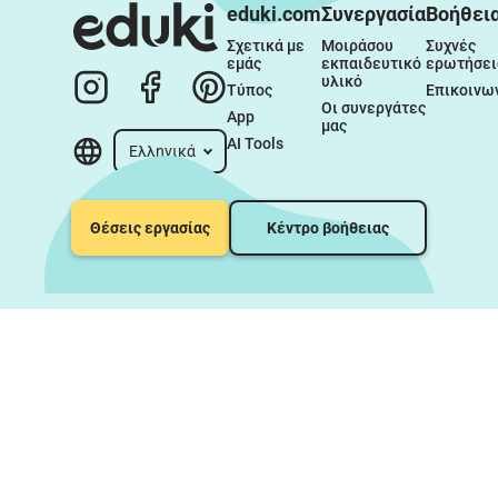
eduki.com
Συνεργασία
Βοήθει
Σχετικά με 
Μοιράσου 
Συχνές 
εμάς
εκπαιδευτικό 
ερωτήσει
υλικό
Τύπος
Επικοινω
Οι συνεργάτες 
App
μας
AI Tools
Ελληνικά
Θέσεις εργασίας
Κέντρο βοήθειας