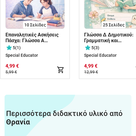
10
Σελίδες
25
Σελίδες
Επαναλητικές Ασκήσεις
Γλώσσα Δ Δημοτικού:
Πάσχα: Γλώσσα Α
Γραμματική και
Γυμνασίου
Συντακτικό όλων των
5
(1)
5
(3)
ενοτήτων
Special Educator
Special Educator
4,99 €
4,99 €
5,99 €
12,99 €
Περισσότερα διδακτικό υλικό από
Θρανία