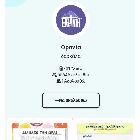
Θρανία
δασκάλα
731
Υλικό
5564
Ακόλουθοι
1
Ακολουθώ
Να ακολουθώ