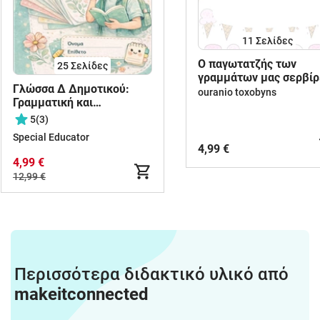
11
Σελίδες
O παγωτατζής των
25
Σελίδες
γραμμάτων μας σερβίρ
Γλώσσα Δ Δημοτικού:
κεφαλαία και πεζά!
ouranio toxobyns
Γραμματική και
Συντακτικό όλων των
5
(3)
ενοτήτων
Special Educator
4,99 €
4,99 €
12,99 €
Περισσότερα διδακτικό υλικό από
makeitconnected