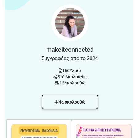
makeitconnected
Συγγραφέας από το 2024
166
Υλικό
951
Ακόλουθοι
12
Ακολουθώ
Να ακολουθώ