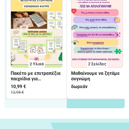
2 Υλικά
2
Σελίδες
Πακέτο με επιτραπέζια
Μαθαίνουμε να ζητάμε
παιχνίδια για
συγνώμη
κοινωνικές δεξιότητες
10,99 €
δωρεάν
(Κοινωνικό φίλτρο-
12,98 €
Δεξιότητες συζήτησης)