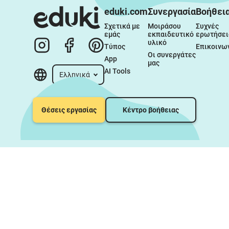
eduki.com
Συνεργασία
Βοήθει
Σχετικά με 
Μοιράσου 
Συχνές 
εμάς
εκπαιδευτικό 
ερωτήσει
υλικό
Τύπος
Επικοινω
Οι συνεργάτες 
App
μας
AI Tools
Ελληνικά
Θέσεις εργασίας
Κέντρο βοήθειας