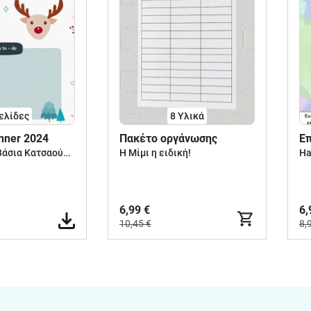
ελίδες
8 Υλικά
nner 2024
Πακέτο οργάνωσης
Ε
mrs.Vassia | Βάσια Κατσαούνου
Η Μίμι η ειδική!
Ha
6,99 €
6,
10,45 €
8,