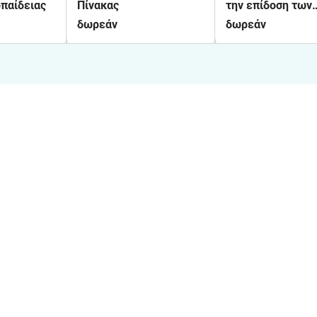
παίδειας
Πίνακας
την επίδοση των
μαθητών/τριών
δωρεάν
δωρεάν