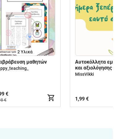
2 Υλικά
πιβράβευση μαθητών
Αυτοκόλλητα εμψύχωσης
και αξιολόγησης
ppy_teaching_
MissVikki
99 €
1,99 €
98 €