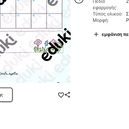
Πεδίο
2
εφαρμογής:
Τύπος υλικού:
Σ
Μορφή:
P
εμφάνιση π
ης