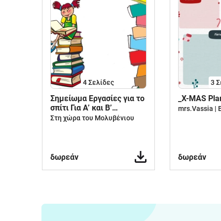
4
Σελίδες
3
Σ
Σημείωμα Εργασίες για το
_X-MAS Pla
σπίτι Για Α’ και Β’
Δημοτικου
Στη χώρα του Μολυβένιου
δωρεάν
δωρεάν