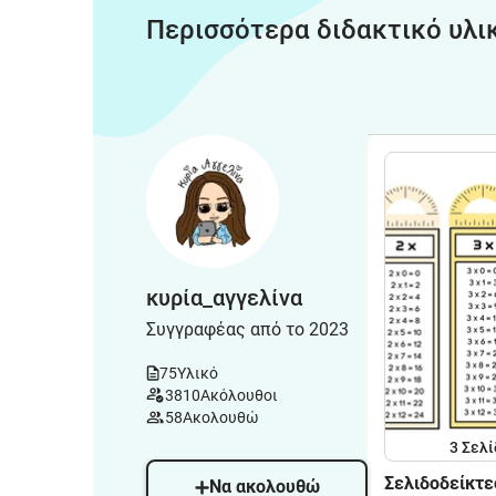
Περισσότερα διδακτικό υλι
κυρία_αγγελίνα
Συγγραφέας από το 2023
75
Υλικό
3810
Ακόλουθοι
58
Ακολουθώ
3
Σελί
Σελιδοδείκτε
Να ακολουθώ