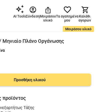
AI Tools
Σύνδεση
Μοιράσου
Τα αγαπημένα
Καλάθι
υλικό
μου
αγορών
Μοιράσου υλικό
 / Μηνιαίο Πλάνο Οργάνωσης
ίνα
Προσθήκη υλικού
 προϊόντος
νεξαρτήτως Τάξης