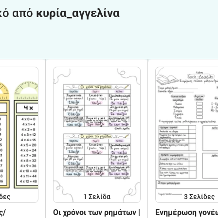
κό από
κυρία_αγγελίνα
δες
1
Σελίδα
3
Σελίδες
ς/
Οι χρόνοι των ρημάτων |
Ενημέρωση γονέω