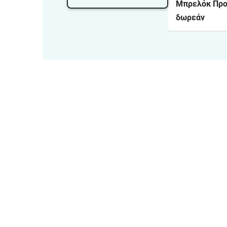
Μπρελόκ Προ
δωρεάν