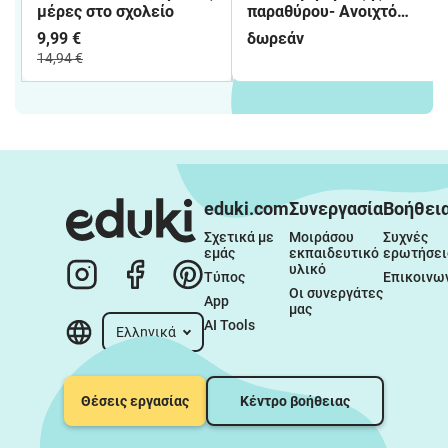
μέρες στο σχολείο
παραθύρου- Ανοιχτό
βιβλίο με καρδιές
9,99 €
δωρεάν
14,94 €
eduki.com
Συνεργασία
Βοήθει
Σχετικά με 
Μοιράσου 
Συχνές 
εμάς
εκπαιδευτικό 
ερωτήσει
υλικό
Τύπος
Επικοινω
Οι συνεργάτες 
App
μας
AI Tools
Ελληνικά
Θέσεις εργασίας
Κέντρο βοήθειας