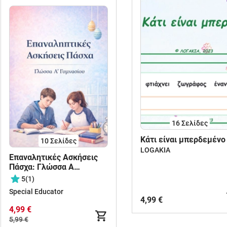
16
Σελίδες
Κάτι είναι μπερδεμένο
10
Σελίδες
LOGAKIA
Επαναλητικές Ασκήσεις
Πάσχα: Γλώσσα Α
Γυμνασίου
5
(1)
Special Educator
4,99 €
4,99 €
5,99 €