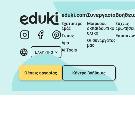
eduki.com
Συνεργασία
Βοήθει
Σχετικά με 
Μοιράσου 
Συχνές 
εμάς
εκπαιδευτικό 
ερωτήσει
υλικό
Τύπος
Επικοινω
Οι συνεργάτες 
App
μας
AI Tools
Ελληνικά
Θέσεις εργασίας
Κέντρο βοήθειας