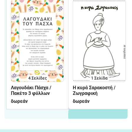
4
Σελίδες
1
Σελίδα
Λαγουδάκι Πάσχα /
Η κυρά Σαρακοστή /
Πακέτο 3 φύλλων
Ζωγραφική
δωρεάν
δωρεάν