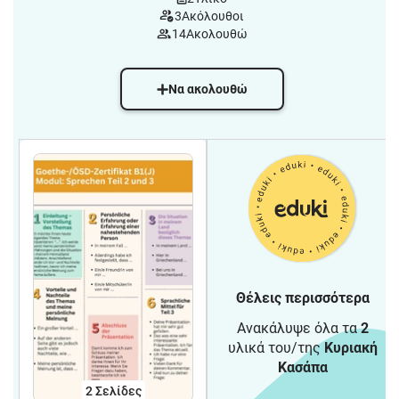
3
Ακόλουθοι
14
Ακολουθώ
Να ακολουθώ
Θέλεις περισσότερα
Ανακάλυψε όλα τα
2
υλικά του/της
Κυριακή
Κασάπα
2
Σελίδες