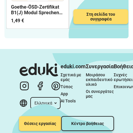
Goethe-ÖSD-Zertifikat
B1(J) Modul Sprechen
Στη σελίδα του
Teil 2 und 3
συγγραφέα
1,49 €
eduki.com
Συνεργασία
Βοήθει
Σχετικά με 
Μοιράσου 
Συχνές 
εμάς
εκπαιδευτικό 
ερωτήσει
υλικό
Τύπος
Επικοινω
Οι συνεργάτες 
App
μας
AI Tools
Ελληνικά
Θέσεις εργασίας
Κέντρο βοήθειας