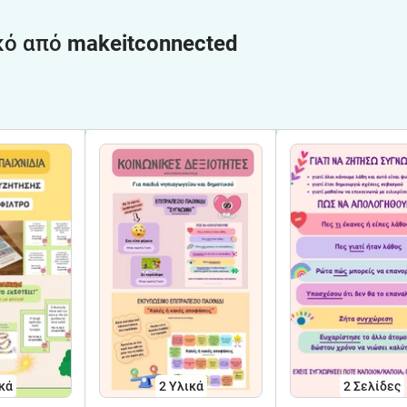
κό από
makeitconnected
κά
2 Υλικά
2
Σελίδες