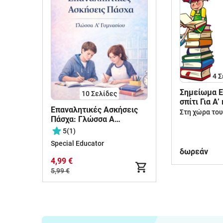
4
Σ
Σημείωμα Ε
10
Σελίδες
σπίτι Για Α’ 
Επαναλητικές Ασκήσεις
Δημοτικου
Στη χώρα το
Πάσχα: Γλώσσα Α
Γυμνασίου
5
(1)
Special Educator
δωρεάν
4,99 €
5,99 €