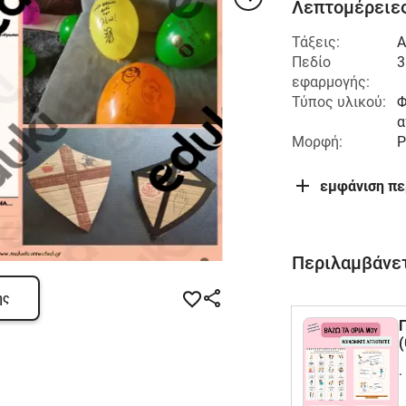
Λεπτομέρειες
Τάξεις:
Α
Πεδίο
3
εφαρμογής:
Τύπος υλικού:
Φ
α
Μορφή:
P
εμφάνιση π
Περιλαμβάνετ
ης
Π
.