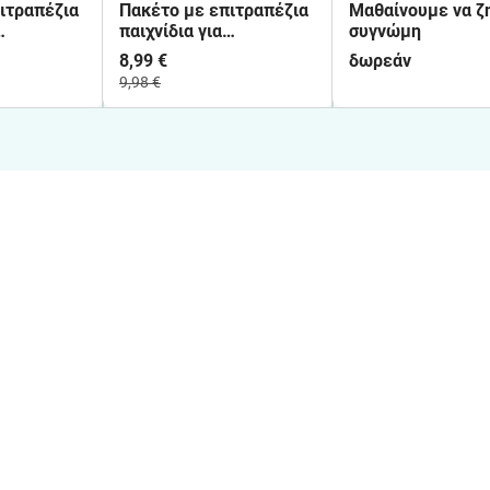
ιτραπέζια
Πακέτο με επιτραπέζια
Μαθαίνουμε να ζ
παιχνίδια για
συγνώμη
εξιότητες
κοινωνικές δεξιότητες
8,99 €
δωρεάν
ίλτρο-
(ζητάω συγνώμη, καλές
9,98 €
υζήτησης)
- κακές αποφάσεις)