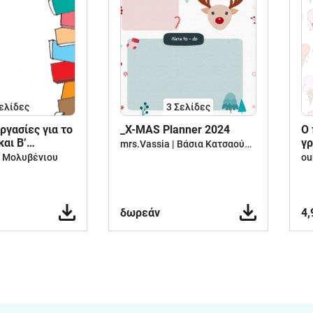
ελίδες
3
Σελίδες
ργασίες για το
_X-MAS Planner 2024
O
και Β’
γρ
mrs.Vassia | Βάσια Κατσαούνου
κε
υ Μολυβένιου
ou
δωρεάν
4,