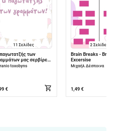
11
Σελίδες
2
Σελίδες
 παγωτατζής των
Brain Breaks - Brain
αμμάτων μας σερβίρει
Excersise
φαλαία και πεζά!
ranio toxobyns
Μιχαήλ Δέσποινα
99 €
1,49 €