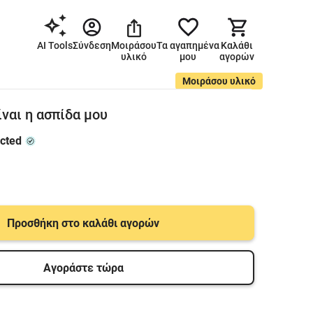
AI Tools
Σύνδεση
Μοιράσου
Τα αγαπημένα
Καλάθι
υλικό
μου
αγορών
Μοιράσου υλικό
ίναι η ασπίδα μου
cted
Προσθήκη στο καλάθι αγορών
Αγοράστε τώρα