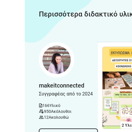
Περισσότερα διδακτικό υλι
makeitconnected
Συγγραφέας από το 2024
166
Υλικό
950
Ακόλουθοι
12
Ακολουθώ
2 Υλι