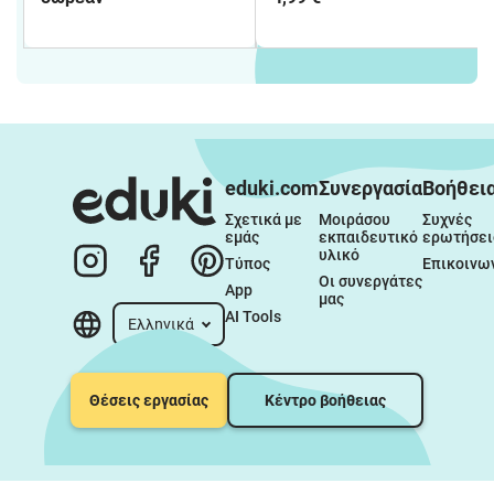
eduki.com
Συνεργασία
Βοήθει
Σχετικά με 
Μοιράσου 
Συχνές 
εμάς
εκπαιδευτικό 
ερωτήσει
υλικό
Τύπος
Επικοινω
Οι συνεργάτες 
App
μας
AI Tools
Ελληνικά
Θέσεις εργασίας
Κέντρο βοήθειας