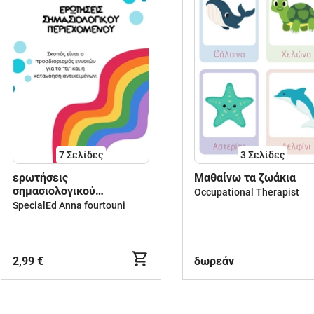
7
Σελίδες
3
Σελίδες
ερωτήσεις
Μαθαίνω τα ζωάκια
σημασιολογικού
Occupational Τherapist
περιεχομένου
SpecialEd Anna fourtouni
2,99 €
δωρεάν