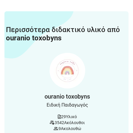
Περισσότερα διδακτικό υλικό από
ouranio toxobyns
ouranio toxobyns
Ειδική Παιδαγωγός
29
Υλικό
3542
Ακόλουθοι
9
Ακολουθώ