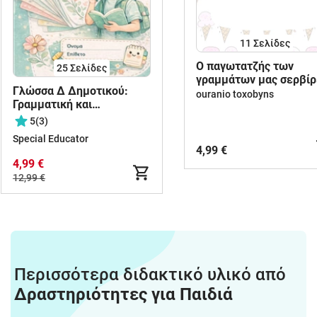
11
Σελίδες
O παγωτατζής των
25
Σελίδες
γραμμάτων μας σερβίρ
Γλώσσα Δ Δημοτικού:
κεφαλαία και πεζά!
ouranio toxobyns
Γραμματική και
Συντακτικό όλων των
5
(3)
ενοτήτων
Special Educator
4,99 €
4,99 €
12,99 €
Περισσότερα διδακτικό υλικό από
Δραστηριότητες για Παιδιά