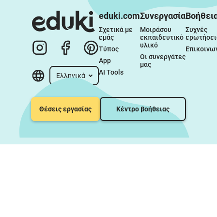
eduki.com
Συνεργασία
Βοήθει
Σχετικά με 
Μοιράσου 
Συχνές 
εμάς
εκπαιδευτικό 
ερωτήσει
υλικό
Τύπος
Επικοινω
Οι συνεργάτες 
App
μας
AI Tools
Ελληνικά
Θέσεις εργασίας
Κέντρο βοήθειας