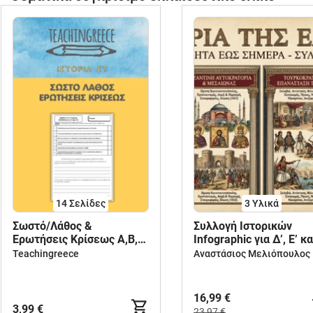
14
Σελίδες
3 Υλικά
Σωστό/Λάθος &
Συλλογή Ιστορικών
Ερωτήσεις Κρίσεως Α,Β,Γ
Infographic για Δ’, Ε’ κα
Ενότητα [Ιστορία ΣΤ
ΣΤ’ Δημοτικού
Teachingreece
Δημοτικού - Διαγώνισμα -
Επανάληψη]
16,99 €
3,99 €
23,97 €