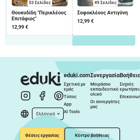
53
Σελίδες
49
Σελίδες
Θουκυδίδη "Περικλέους
Σοφοκλέους Αντιγόνη
Επιτάφιος"
12,99 €
12,99 €
eduki.com
Συνεργασία
Βοήθει
Σχετικά με 
Μοιράσου 
Συχνές 
εμάς
εκπαιδευτικό 
ερωτήσει
υλικό
Τύπος
Επικοινω
Οι συνεργάτες 
App
μας
AI Tools
Ελληνικά
Θέσεις εργασίας
Κέντρο βοήθειας