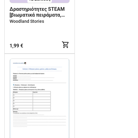
Δραστηριότητες STEAM
[βιωματικά πειράματα,
κατασκευές,
Woodland Stories
προγραμματισμός!] με
θεματική Halloween
1,99 €