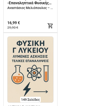
-Επαναληπτικά Φυσικής
Στ
Αναστάσιος Μελιόπουλος – Δημιουργική Μάθηση για Νηπιαγωγείο, Δημοτικό & Γυμνάσιο
16,99 €
29,90 €
149
Σελίδες