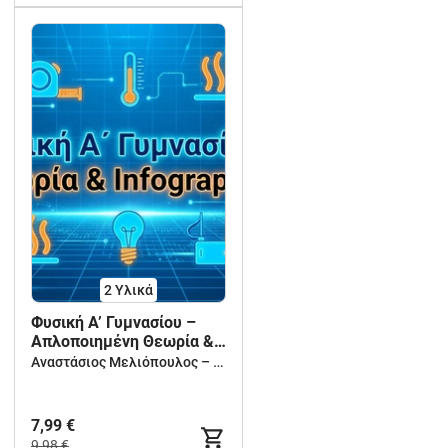
2 Υλικά
Φυσική Α’ Γυμνασίου –
Απλοποιημένη Θεωρία &
Infographics (16:9)
Αναστάσιος Μελιόπουλος – Δημιουργική Μάθηση για Νηπιαγωγείο, Δημοτικό & Γυμνάσιο
7,99 €
9,98 €