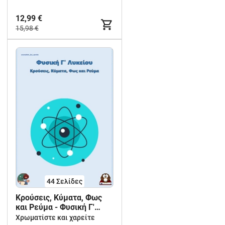
12,99 €
15,98 €
44
Σελίδες
Κρούσεις, Κύματα, Φως
και Ρεύμα - Φυσική Γ'
Λυκείου με Πειράματα
Χρωματίστε και χαρείτε