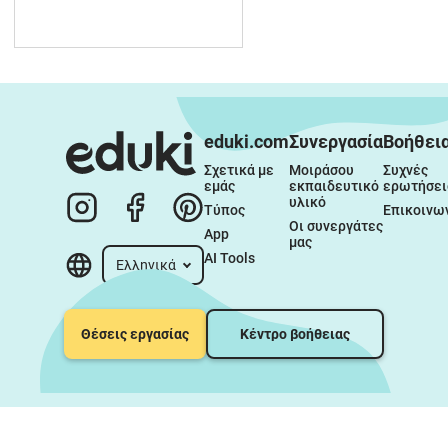
eduki.com
Συνεργασία
Βοήθει
Σχετικά με 
Μοιράσου 
Συχνές 
εμάς
εκπαιδευτικό 
ερωτήσει
υλικό
Τύπος
Επικοινω
Οι συνεργάτες 
App
μας
AI Tools
Ελληνικά
Θέσεις εργασίας
Κέντρο βοήθειας