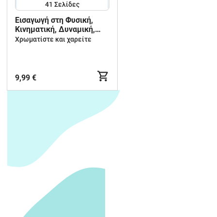
41
Σελίδες
Εισαγωγή στη Φυσική,
Κινηματική, Δυναμική,
Έργο, Ενέργεια και
Χρωματίστε και χαρείτε
Θερμότητα-Α Λυκείου
9,99 €