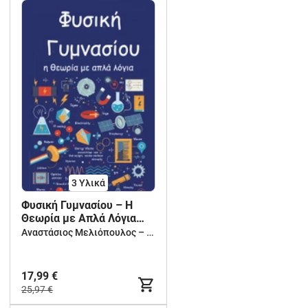
3 Υλικά
Φυσική Γυμνασίου – Η
Θεωρία με Απλά Λόγια
(Α’–Β’–Γ’)
Αναστάσιος Μελιόπουλος – Δημιουργική Μάθηση για Νηπιαγωγείο, Δημοτικό & Γυμνάσιο
17,99 €
25,97 €