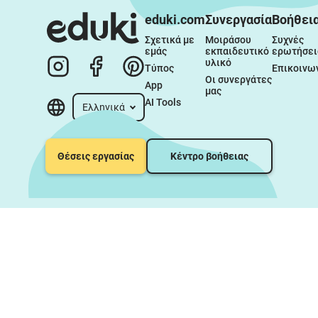
eduki.com
Συνεργασία
Βοήθει
Σχετικά με 
Μοιράσου 
Συχνές 
εμάς
εκπαιδευτικό 
ερωτήσει
υλικό
Τύπος
Επικοινω
Οι συνεργάτες 
App
μας
AI Tools
Ελληνικά
Θέσεις εργασίας
Κέντρο βοήθειας