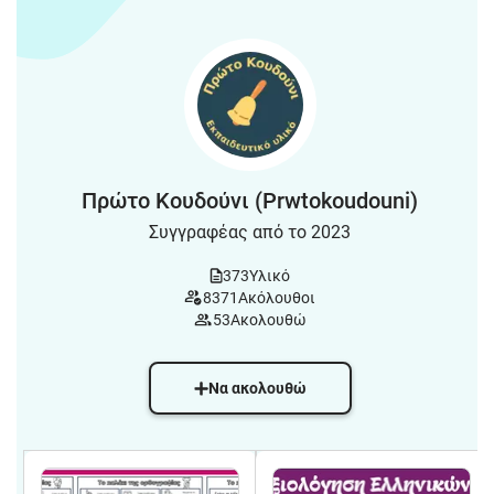
Πρώτο Κουδούνι (Prwtokoudouni)
Συγγραφέας από το 2023
373
Υλικό
8371
Ακόλουθοι
53
Ακολουθώ
Να ακολουθώ