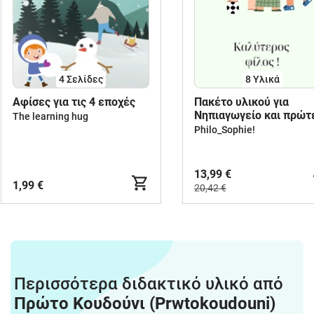
4
Σελίδες
8 Υλικά
Aφίσες για τις 4 εποχές
Πακέτο υλικού για
Νηπιαγωγείο και πρώτ
The learning hug
τάξεις Δημοτικού.
Philo_Sophie!
13,99 €
1,99 €
20,42 €
Περισσότερα διδακτικό υλικό από
Πρώτο Κουδούνι (Prwtokoudouni)