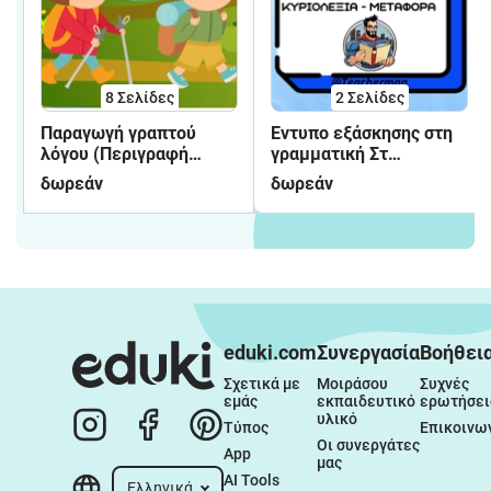
8
Σελίδες
2
Σελίδες
Παραγωγή γραπτού
Έντυπο εξάσκησης στη
λόγου (Περιγραφή
γραμματική Στ
φύσης)
δημοτικού
δωρεάν
δωρεάν
eduki.com
Συνεργασία
Βοήθει
Σχετικά με 
Μοιράσου 
Συχνές 
εμάς
εκπαιδευτικό 
ερωτήσει
υλικό
Τύπος
Επικοινω
Οι συνεργάτες 
App
μας
AI Tools
Ελληνικά