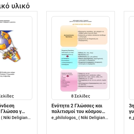
ικό υλικό
Σελίδες
8
Σελίδες
ύνδεση
Ενότητα 2 Γλώσσες και
3η
 Γλώσσα γ
πολιτισμοί του κόσμου
γυ
(Ονοματικές Προτάσεις)
e_philologos_ ( Niki Deligianni )
e_philologos_ ( Niki Deligianni )