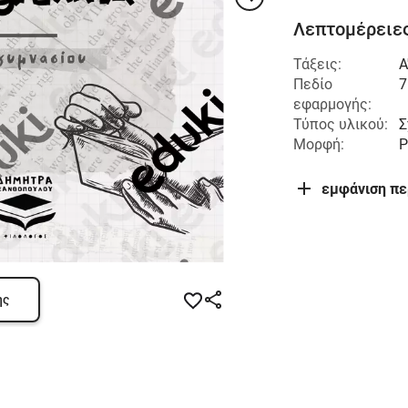
Λεπτομέρειες
Τάξεις:
Α
Πεδίο
7
εφαρμογής:
Τύπος υλικού:
Σ
Μορφή:
P
εμφάνιση π
ης