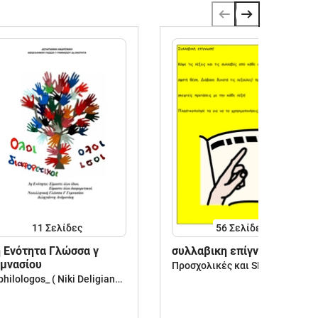
11
Σελίδες
56
Σελίδες
 Ενότητα Γλώσσα γ
συλλαβικη επίγνωση
μνασίου
Προσχολικές και SEN resources
e_philologos_ ( Niki Deligianni )