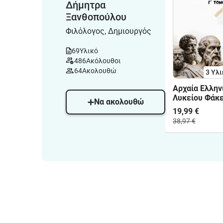
Δήμητρα
Ξανθοπούλου
Φιλόλογος, Δημιουργός
69
Υλικό
486
Ακόλουθοι
64
Ακολουθώ
3 Υλι
Αρχαία Ελλην
Λυκείου Φάκ
Να ακολουθώ
Υλικού - Πακ
19,99 €
38,97 €