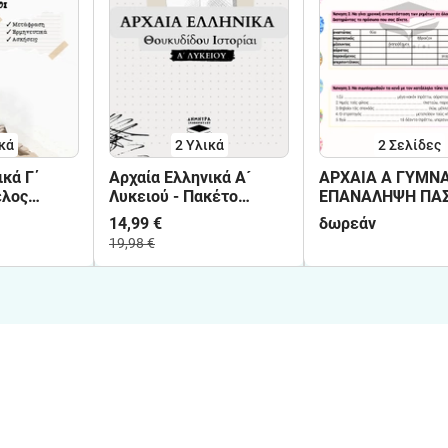
κά
2 Υλικά
2
Σελίδες
ικά Γ΄
Αρχαία Ελληνικά Α´
ΑΡΧΑΙΑ Α ΓΥΜΝΑ
ελος
Λυκειού - Πακέτο
ΕΠΑΝΑΛΗΨΗ ΠΑ
έτο υλικού
υλικού
14,99 €
δωρεάν
19,98 €