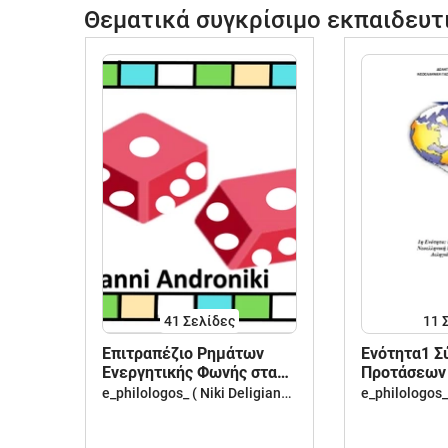
Θεματικά συγκρίσιμο εκπαιδευτ
41
Σελίδες
11
Επιτραπέζιο Ρημάτων
Ενότητα1 Σ
Ενεργητικής Φωνής στα
Προτάσεων
αρχαία ελληνικά
γυμν
e_philologos_ ( Niki Deligianni )