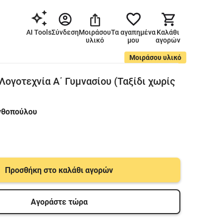
AI Tools
Σύνδεση
Μοιράσου
Τα αγαπημένα
Καλάθι
υλικό
μου
αγορών
Μοιράσου υλικό
Λογοτεχνία Α΄ Γυμνασίου (Ταξίδι χωρίς
νθοπούλου
Προσθήκη στο καλάθι αγορών
Αγοράστε τώρα