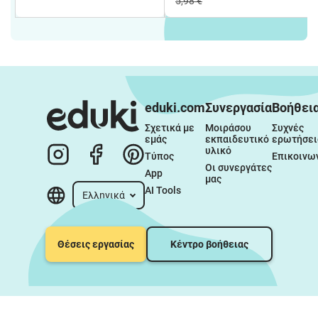
5,98 €
eduki.com
Συνεργασία
Βοήθει
Σχετικά με 
Μοιράσου 
Συχνές 
εμάς
εκπαιδευτικό 
ερωτήσει
υλικό
Τύπος
Επικοινω
Οι συνεργάτες 
App
μας
AI Tools
Ελληνικά
Θέσεις εργασίας
Κέντρο βοήθειας