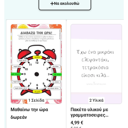
Να ακολουθώ
1
Σελίδα
2 Υλικά
Μαθαίνω την ώρα
Πακέτο υλικού με
γραμματοσειρες
δωρεάν
ελεύθερης άδειας
4,99 €
χρήσης