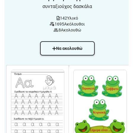
συνταξιούχος δασκάλα
142
Υλικό
1695
Ακόλουθοι
8
Ακολουθώ
Να ακολουθώ