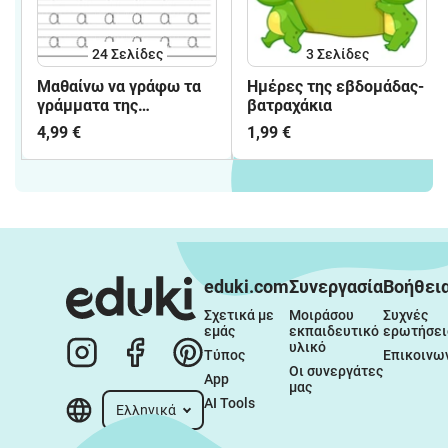
24
Σελίδες
3
Σελίδες
Μαθαίνω να γράφω τα
Ημέρες της εβδομάδας-
γράμματα της
βατραχάκια
αλφαβήτας
4,99 €
1,99 €
eduki.com
Συνεργασία
Βοήθει
Σχετικά με 
Μοιράσου 
Συχνές 
εμάς
εκπαιδευτικό 
ερωτήσει
υλικό
Τύπος
Επικοινω
Οι συνεργάτες 
App
μας
AI Tools
Ελληνικά