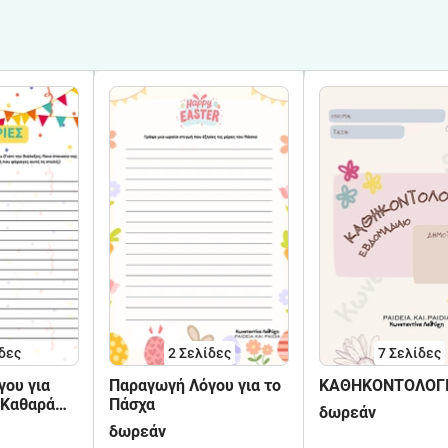
δες
2
Σελίδες
7
Σελίδες
ου για
Παραγωγή Λόγου για το
ΚΑΘΗΚΟΝΤΟΛΟΓΙ
 Καθαρά
Πάσχα
δωρεάν
δωρεάν