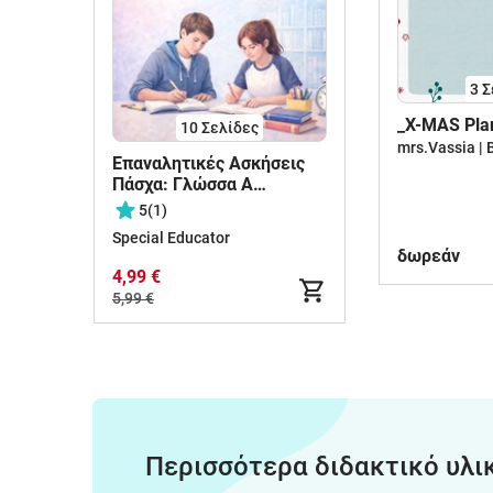
3
Σ
_X-MAS Pla
10
Σελίδες
Επαναλητικές Ασκήσεις
Πάσχα: Γλώσσα Α
Γυμνασίου
5
(1)
Special Educator
δωρεάν
4,99 €
5,99 €
Περισσότερα διδακτικό υλι