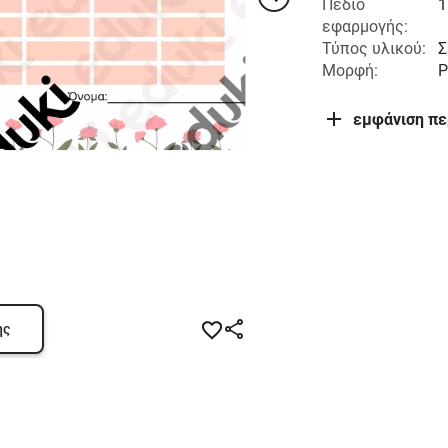
Πεδίο
1
εφαρμογής:
Τύπος υλικού:
Σ
Μορφή:
P
εμφάνιση π
ης