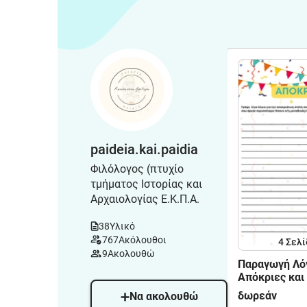
paideia.kai.paidia
Φιλόλογος (πτυχίο
τμήματος Ιστορίας και
Αρχαιολογίας Ε.Κ.Π.Α.
38
Υλικό
767
Ακόλουθοι
4
Σελί
9
Ακολουθώ
Παραγωγή Λόγ
Απόκριες και
Δευτέρα
δωρεάν
Να ακολουθώ