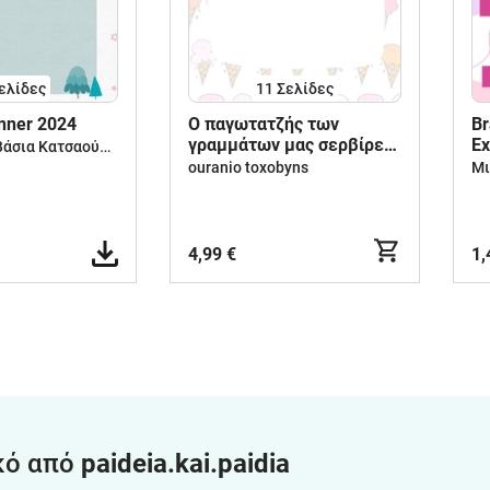
ελίδες
11
Σελίδες
nner 2024
O παγωτατζής των
Br
γραμμάτων μας σερβίρει
Ex
mrs.Vassia | Βάσια Κατσαούνου
κεφαλαία και πεζά!
ouranio toxobyns
Μι
4,99 €
1,
κό από
paideia.kai.paidia