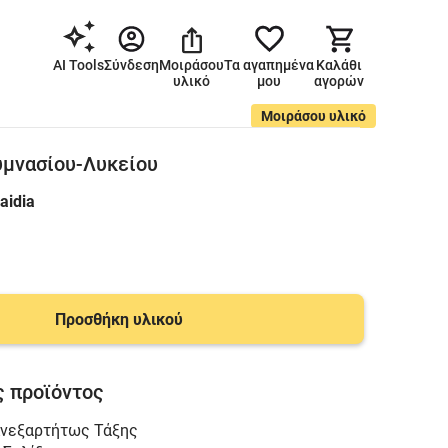
AI Tools
Σύνδεση
Μοιράσου
Τα αγαπημένα
Καλάθι
υλικό
μου
αγορών
Μοιράσου υλικό
υμνασίου-Λυκείου
aidia
Προσθήκη υλικού
 προϊόντος
νεξαρτήτως Τάξης