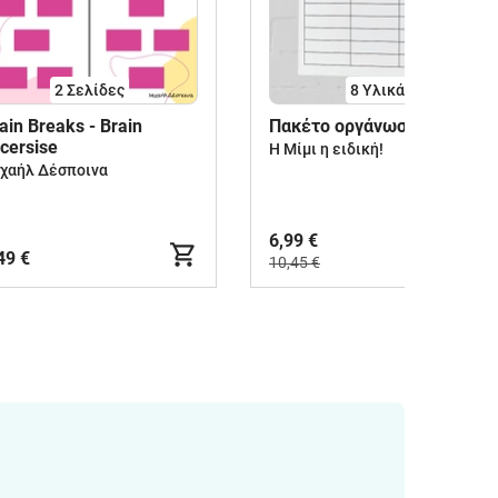
2
Σελίδες
8 Υλικά
ain Breaks - Brain
Πακέτο οργάνωσης
cersise
Η Μίμι η ειδική!
χαήλ Δέσποινα
6,99 €
49 €
10,45 €