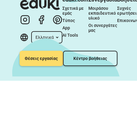
Σχετικά με 
Μοιράσου 
Συχνές 
εμάς
εκπαιδευτικό 
ερωτήσει
υλικό
Τύπος
Επικοινω
Οι συνεργάτες 
App
μας
AI Tools
Ελληνικά
Θέσεις εργασίας
Κέντρο βοήθειας