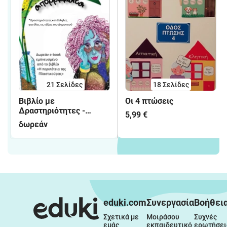
21
Σελίδες
18
Σελίδες
Βιβλίο με
Οι 4 πτώσεις
Δραστηριότητες -
5,99 €
Μειώνουμε τα
δωρεάν
απορρίμματα
eduki.com
Συνεργασία
Βοήθει
Σχετικά με 
Μοιράσου 
Συχνές 
εμάς
εκπαιδευτικό 
ερωτήσει