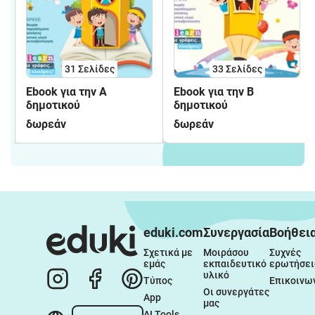
31
Σελίδες
33
Σελίδες
Ebook για την Α
Ebook για την Β
δημοτικού
δημοτικού
δωρεάν
δωρεάν
eduki.com
Συνεργασία
Βοήθει
Σχετικά με 
Μοιράσου 
Συχνές 
εμάς
εκπαιδευτικό 
ερωτήσει
υλικό
Τύπος
Επικοινω
Οι συνεργάτες 
App
μας
AI Tools