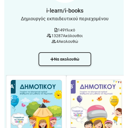
i-learn/i-books
Δημιουργός εκπαιδευτικού περιεχομένου
149
Υλικό
13287
Ακόλουθοι
4
Ακολουθώ
Να ακολουθώ