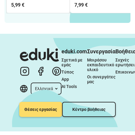
δημοτικού
δημοτικού
5,99 €
7,99 €
eduki.com
Συνεργασία
Βοήθει
Σχετικά με 
Μοιράσου 
Συχνές 
εμάς
εκπαιδευτικό 
ερωτήσει
υλικό
Τύπος
Επικοινω
Οι συνεργάτες 
App
μας
AI Tools
Ελληνικά
Θέσεις εργασίας
Κέντρο βοήθειας