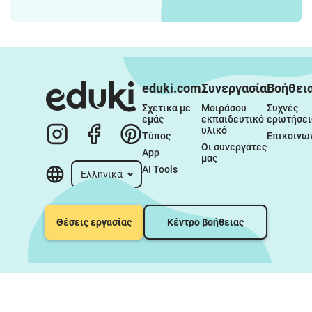
eduki.com
Συνεργασία
Βοήθει
Σχετικά με 
Μοιράσου 
Συχνές 
εμάς
εκπαιδευτικό 
ερωτήσει
υλικό
Τύπος
Επικοινω
Οι συνεργάτες 
App
μας
AI Tools
Ελληνικά
Θέσεις εργασίας
Κέντρο βοήθειας