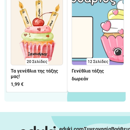
20
Σελίδες
12
Σελίδες
Τα γενέθλια της τάξης
Γενέθλια τάξης
μας!
δωρεάν
1,99 €
eduki.com
Συνεργασία
Βοήθει