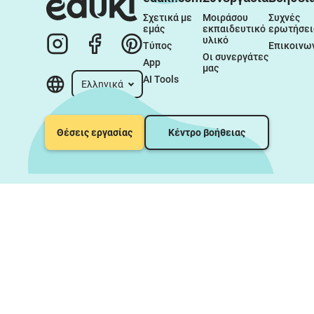
Σχετικά με 
Μοιράσου 
Συχνές 
εμάς
εκπαιδευτικό 
ερωτήσει
υλικό
Τύπος
Επικοινω
Οι συνεργάτες 
App
μας
AI Tools
Ελληνικά
Θέσεις εργασίας
Κέντρο βοήθειας