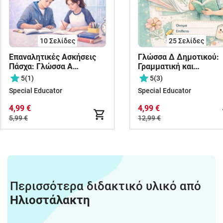
10
Σελίδες
25
Σελίδες
Επαναλητικές Ασκήσεις
Γλώσσα Δ Δημοτικού:
Πάσχα: Γλώσσα Α
Γραμματική και
Γυμνασίου
Συντακτικό όλων των
5
(1)
5
(3)
ενοτήτων
Special Educator
Special Educator
4,99 €
4,99 €
5,99 €
12,99 €
Περισσότερα διδακτικό υλικό από
Ηλιοστάλακτη