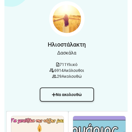
Ηλιοστάλακτη
Δασκάλα
711
Υλικό
6914
Ακόλουθοι
29
Ακολουθώ
Να ακολουθώ