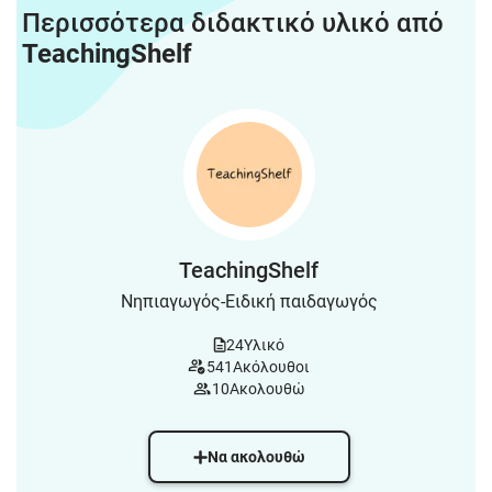
Περισσότερα διδακτικό υλικό από
TeachingShelf
TeachingShelf
Νηπιαγωγός-Ειδική παιδαγωγός
24
Υλικό
541
Ακόλουθοι
10
Ακολουθώ
Να ακολουθώ