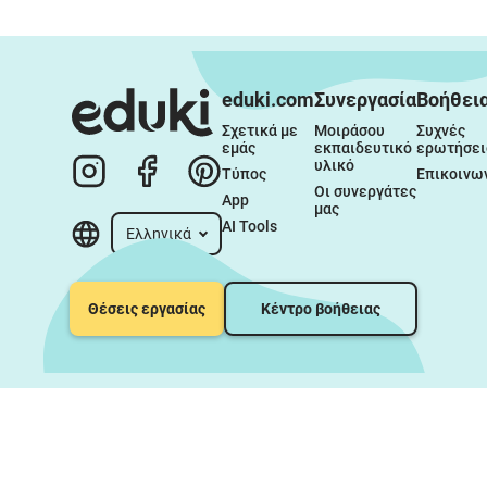
eduki.com
Συνεργασία
Βοήθει
Σχετικά με 
Μοιράσου 
Συχνές 
εμάς
εκπαιδευτικό 
ερωτήσει
υλικό
Τύπος
Επικοινω
Οι συνεργάτες 
App
μας
AI Tools
Ελληνικά
Θέσεις εργασίας
Κέντρο βοήθειας