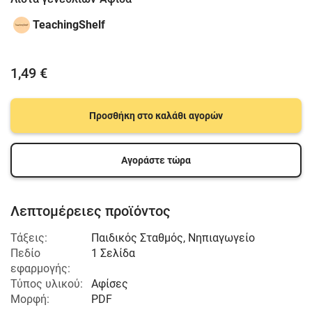
TeachingShelf
1,49 €
Προσθήκη στο καλάθι αγορών
Αγοράστε τώρα
Λεπτομέρειες προϊόντος
Τάξεις:
Παιδικός Σταθμός
,
Νηπιαγωγείο
Πεδίο
1 Σελίδα
εφαρμογής:
Τύπος υλικού:
Αφίσες
Μορφή:
PDF