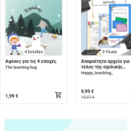
4
Σελίδες
3 Υλικά
Aφίσες για τις 4 εποχές
Απαραίτητα αρχεία για
τελος της σχολικής
The learning hug
χρονιάς!
Happy_teaching_
9,99 €
1,99 €
15,97 €