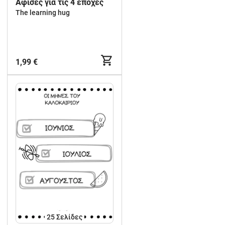
Aφίσες για τις 4 εποχές
The learning hug
1,99 €
25
Σελίδες