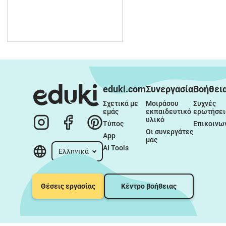
eduki.com
Συνεργασία
Βοήθει
Σχετικά με 
Μοιράσου 
Συχνές 
εμάς
εκπαιδευτικό 
ερωτήσει
υλικό
Τύπος
Επικοινω
Οι συνεργάτες 
App
μας
AI Tools
Ελληνικά
Θέσεις εργασίας
Κέντρο βοήθειας