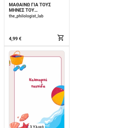
ΜΑΘΑΙΝΩ ΓΙΑ ΤΟΥΣ
ΜΗΝΕΣ ΤΟΥ
ΚΑΛΟΚΑΙΡΙΟΥ
the_philologist_lab
4,99 €
3 Υλικά