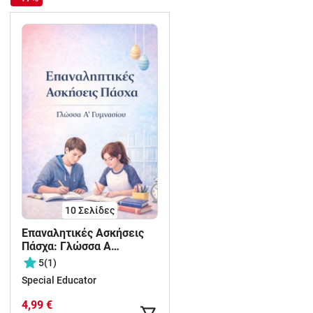
10
Σελίδες
Επαναλητικές Ασκήσεις
Πάσχα: Γλώσσα Α
Γυμνασίου
5
(1)
Special Educator
4,99 €