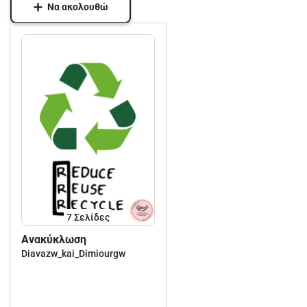
Να ακολουθώ
7
Σελίδες
Ανακύκλωση
Diavazw_kai_Dimiourgw