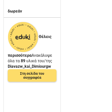
δωρεάν
Θέλεις
περισσότερα
Ανακάλυψε
όλα τα
89
υλικά του/της
Diavazw_kai_Dimiourgw
Στη σελίδα του
συγγραφέα