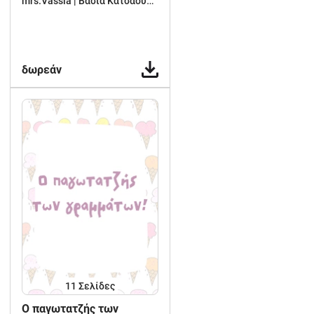
mrs.Vassia | Βάσια Κατσαούνου
δωρεάν
11
Σελίδες
O παγωτατζής των