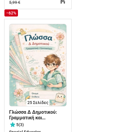
5,99 €
−62%
25
Σελίδες
Γλώσσα Δ Δημοτικού:
Γραμματική και
Συντακτικό όλων των
5
(3)
ενοτήτων