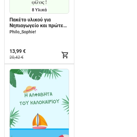
8 Υλικά
Πακέτο υλικού για
Νηπιαγωγείο και πρώτες
τάξεις Δημοτικού.
Philo_Sophie!
13,99 €
20,42 €