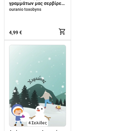
γραμμάτων μας σερβίρει
κεφαλαία και πεζά!
ouranio toxobyns
4,99 €
4
Σελίδες