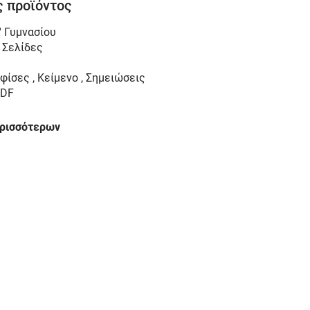
 προϊόντος
' Γυμνασίου
 Σελίδες
φίσες , Κείμενο , Σημειώσεις
DF
ερισσότερων