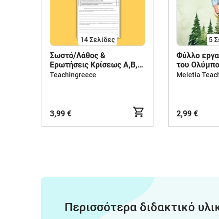
14
Σελίδες
5
Σ
Σωστό/Λάθος &
Φύλλο εργασ
Ερωτήσεις Κρίσεως Α,Β,Γ
του Ολύμπου
Ενότητα [Ιστορία ΣΤ
Δημοτικού
Teachingreece
Meletia Teac
Δημοτικού - Διαγώνισμα -
Επανάληψη]
3,99 €
2,99 €
Περισσότερα διδακτικό υλι