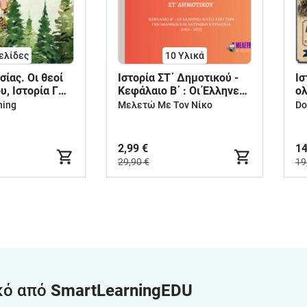
ελίδες
10 Υλικά
ίας. Οι θεοί
Ιστορία ΣΤ΄ Δημοτικού -
Ισ
, Ιστορία Γ
Κεφάλαιο Β΄ : Οι Έλληνες
ο
κάτω από την οθωμανική
σχ
hing
Μελετώ Με Τον Νίκο
Do
και τη λατινική κυριαρχία
οι
(1453-1821)
2,99 €
14
29,90 €
19
κό από
SmartLearningEDU