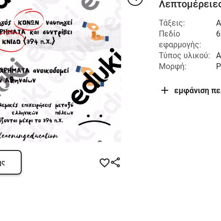
Λεπτομέρειες
Τάξεις:
Α
Πεδίο
6
εφαρμογής:
Τύπος υλικού:
Α
Μορφή:
P
εμφάνιση π
ης