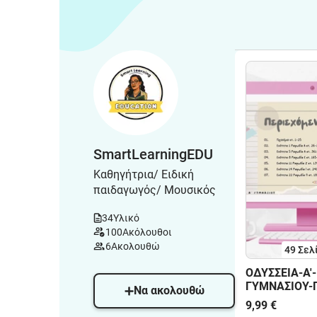
SmartLearningEDU
Καθηγήτρια/ Ειδική
παιδαγωγός/ Μουσικός
34
Υλικό
100
Ακόλουθοι
6
Ακολουθώ
49
Σελ
ΟΔΥΣΣΕΙΑ-Α'-
ΓΥΜΝΑΣΙΟΥ-
Να ακολουθώ
ΕΝΟΤΗΤΩΝ
9,99 €