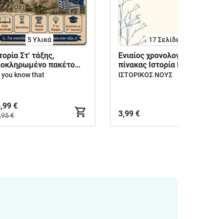
5 Υλικά
17
Σελίδες
τορία Στ' τάξης,
Ενιαίος χρονολογικός
λοκληρωμένο πακέτο
πίνακας Ιστορία Γ Λυκείου
εδιαγραμμάτων. Όλες
Ο.Π.
 you know that
ΙΣΤΟΡΙΚΟΣ ΝΟΥΣ
 ενότητες.
,99 €
3,99 €
,95 €