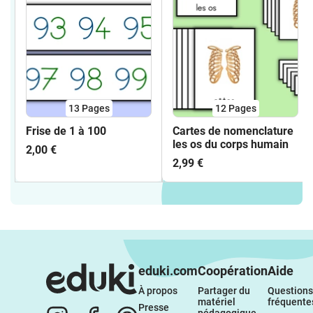
13
Pages
12
Pages
Frise de 1 à 100
Cartes de nomenclature
les os du corps humain
2,00 €
2,99 €
eduki.com
Coopération
Aide
À propos 
Partager du 
Questions 
matériel 
fréquente
Presse