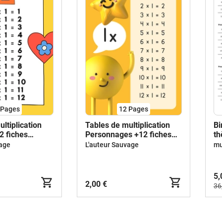
Pages
12
Pages
ltiplication
Tables de multiplication
Bi
2 fiches
Personnages +12 fiches
th
d'activités
vage
L'auteur Sauvage
5,
2,00 €
36