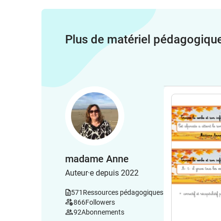
Plus de matériel pédagogiqu
madame Anne
Auteur·e depuis 2022
571
Ressources pédagogiques
866
Followers
92
Abonnements