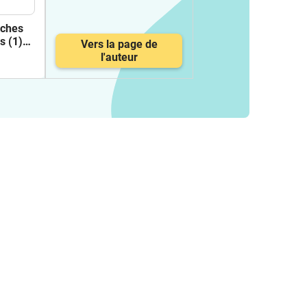
iches
s (1)
Vers la page de
l'auteur