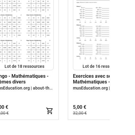
Lot de 18 ressources
Lot de 16 ressources
ngo - Mathématiques -
Exercices avec solutions -
èmes divers
Mathématiques - thèmes
divers
musEducation.org | about-the-world.org
musEducation.org | about-the-world.org
00 €
5,00 €
,00 €
32,00 €