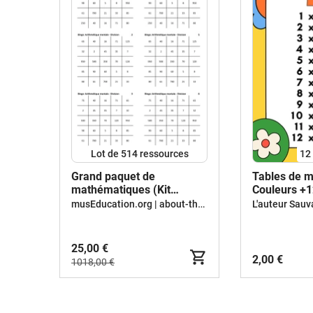
Lot de 514 ressources
12
Grand paquet de
Tables de mu
mathématiques (Kit
Couleurs +1
pédagogique)
d'activités
musEducation.org | about-the-world.org
L'auteur Sau
25,00 €
2,00 €
1018,00 €