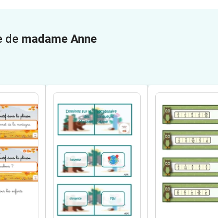
e de
madame Anne