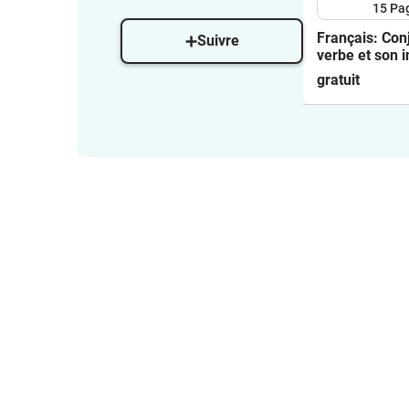
15
Pa
Français: Conj: Trouve
Suivre
verbe et son in
gratuit