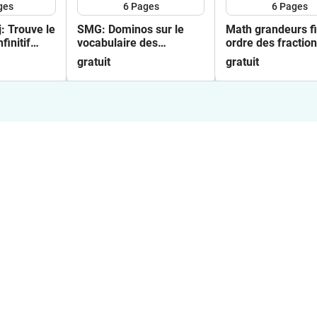
ges
6
Pages
6
Pages
 le
SMG: Dominos sur le
Math grandeurs f
finitif
vocabulaire des
ordre des fraction
dans la phrase P3
longueurs P3
P4
gratuit
gratuit