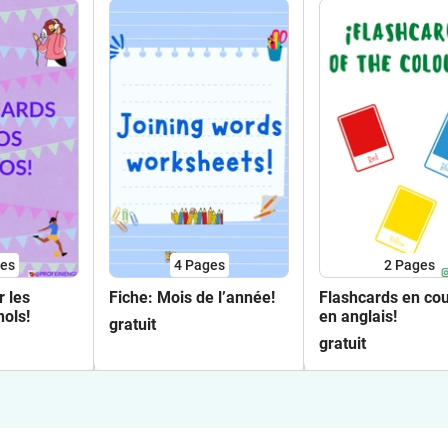
es
4
Pages
2
Pages
r les
Fiche: Mois de l’année!
Flashcards en cou
ols!
en anglais!
gratuit
gratuit