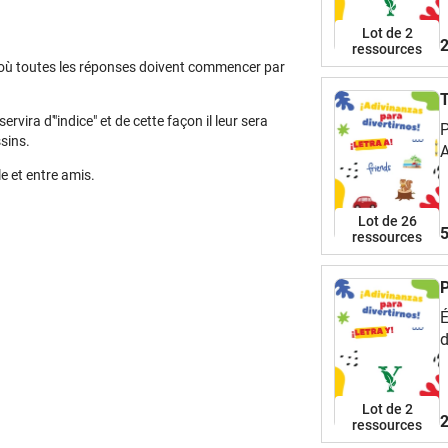
Lot de 2
2
ressources
 où toutes les réponses doivent commencer par
T
ira d'"indice" et de cette façon il leur sera
P
ssins.
A
e et entre amis.
Lot de 26
5
ressources
P
É
d
Lot de 2
2
ressources