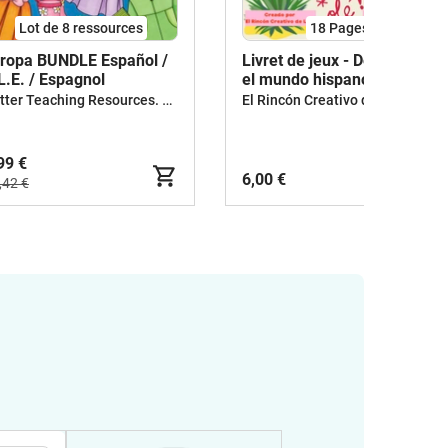
Lot de 8 ressources
18
Pages
 ropa BUNDLE Español /
Livret de jeux - Descubre
L.E. / Espagnol
el mundo hispano
Better Teaching Resources. Longer coffee breaks.
El Rincón Creativo de Leila
99 €
6,00 €
,42 €