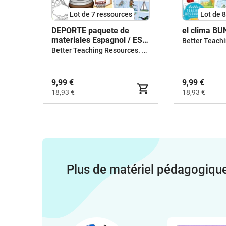
Lot de 7 ressources
Lot de 
DEPORTE paquete de
el clima B
materiales Espagnol / ESL
teaching resources bundle
Better Teaching Resources. Longer coffee breaks.
kit pédagogique Anglais
9,99 €
9,99 €
18,93 €
18,93 €
Plus de matériel pédagogiqu