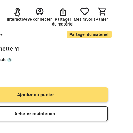
Interactive
Se connecter
Partager
Mes favoris
Panier
du matériel
de
Partager du matériel
nette Y!
ish
Ajouter au panier
Acheter maintenant