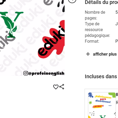
Détails du pro
Nombre de
5
pages:
Type de
J
ressource
pédagogique:
Format:
P
afficher plus
Incluses dans
R
R