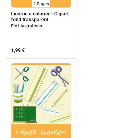
2
Pages
Licorne à colorier - Clipart
fond transparent
Flo illustrations
1,99 €