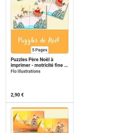
5
Pages
Puzzles Père Noël à
imprimer - motricité fine -
hiver - Tous niveaux
Flo illustrations
2,90 €