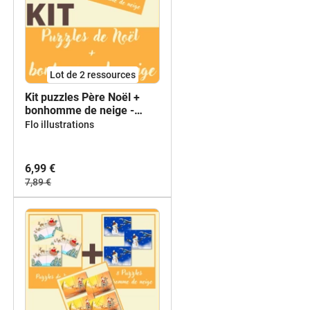
Lot de 2 ressources
Kit puzzles Père Noël +
bonhomme de neige -
maternelle + primaire
Flo illustrations
6,99 €
7,89 €