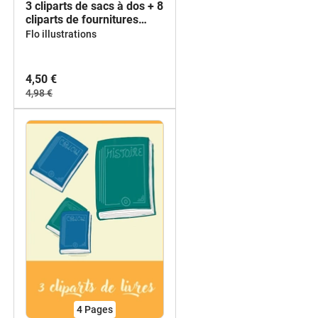
3 cliparts de sacs à dos + 8
cliparts de fournitures
scolaire
Flo illustrations
4,50 €
4,98 €
4
Pages