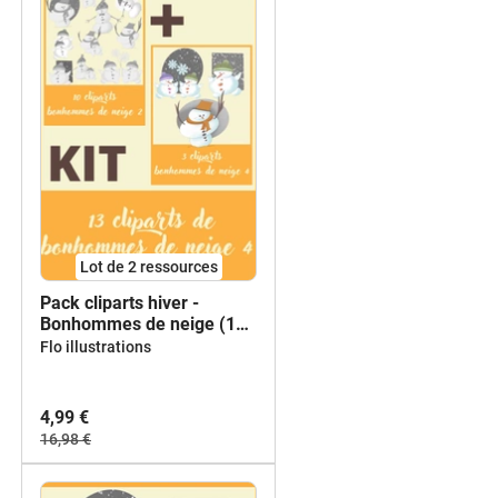
Lot de 2 ressources
Pack cliparts hiver -
Bonhommes de neige (13
modèles)
Flo illustrations
4,99 €
16,98 €