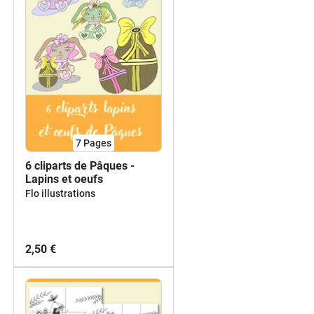
7
Pages
6 cliparts de Pâques -
Lapins et oeufs
Flo illustrations
2,50 €