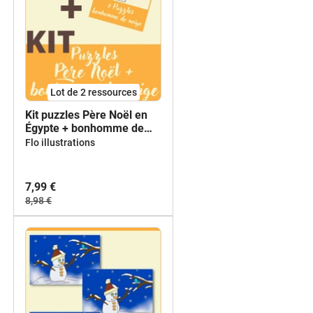
Lot de 2 ressources
Kit puzzles Père Noël en
Égypte + bonhomme de
neige - maternelle et
Flo illustrations
primaire
7,99 €
8,98 €