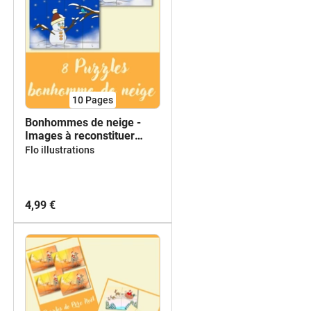
10
Pages
Bonhommes de neige -
Images à reconstituer
différenciées
Flo illustrations
4,99 €