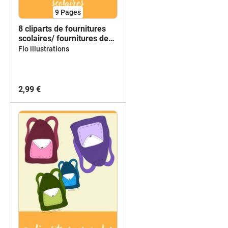
9
Pages
8 cliparts de fournitures
scolaires/ fournitures de
bureaux
Flo illustrations
2,99 €