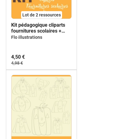
Lot de 2 ressources
Kit pédagogique cliparts
fournitures scolaires +
livres
Flo illustrations
4,50 €
4,98 €