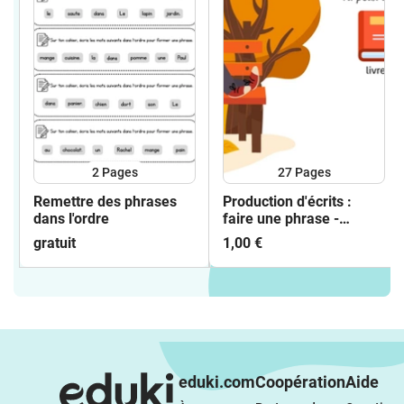
2
Pages
27
Pages
Remettre des phrases
Production d'écrits :
dans l'ordre
faire une phrase -
l'automne
gratuit
1,00 €
eduki.com
Coopération
Aide