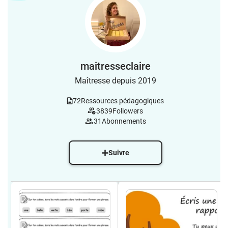
maitresseclaire
Maîtresse depuis 2019
72
Ressources pédagogiques
3839
Followers
31
Abonnements
Suivre