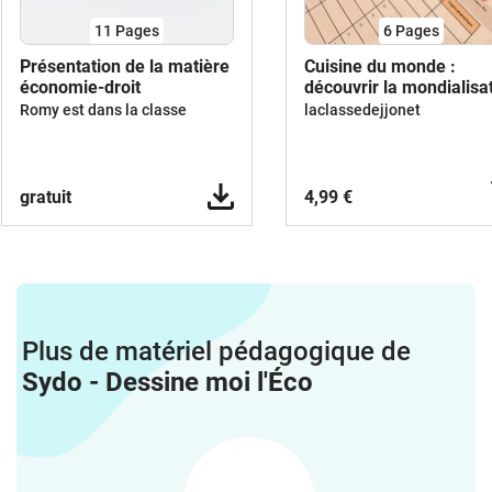
11
Pages
6
Pages
Présentation de la matière
Cuisine du monde :
économie-droit
découvrir la mondialisa
avec les épices
Romy est dans la classe
laclassedejjonet
gratuit
4,99 €
Plus de matériel pédagogique de
Sydo - Dessine moi l'Éco