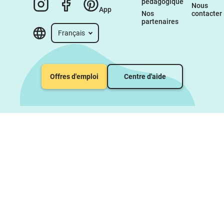
pédagogique
Nous 
App
Nos 
contacter
partenaires
Français
Offres d'emploi
Centre d'aide