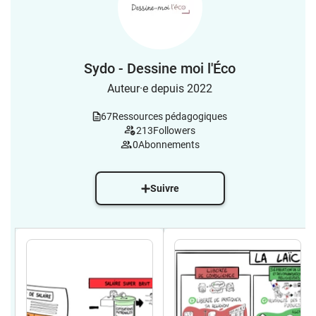
Sydo - Dessine moi l'Éco
Auteur·e depuis 2022
67
Ressources pédagogiques
213
Followers
0
Abonnements
Suivre