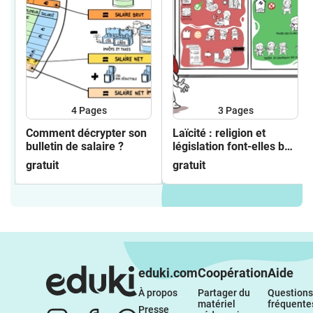
4
Pages
3
Pages
Comment décrypter son
Laïcité : religion et
bulletin de salaire ?
législation font-elles bon
ménage ?
gratuit
gratuit
eduki.com
Coopération
Aide
À propos 
Partager du 
Questions 
matériel 
fréquente
Presse