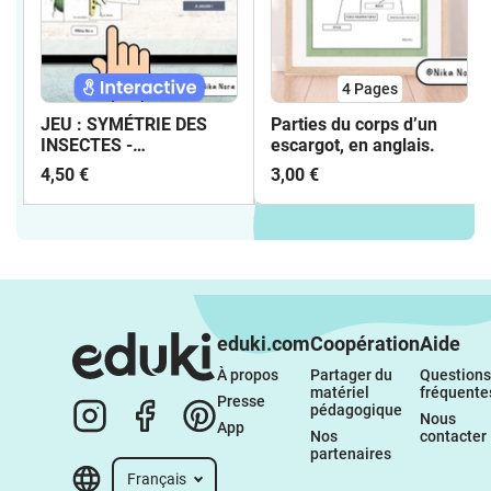
4
Pages
JEU : SYMÉTRIE DES
Parties du corps d’un
INSECTES -
escargot, en anglais.
COLÉOPTÈRES.
4,50 €
3,00 €
eduki.com
Coopération
Aide
À propos 
Partager du 
Questions 
matériel 
fréquente
Presse
pédagogique
Nous 
App
Nos 
contacter
partenaires
Français