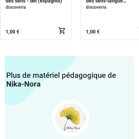
des sens - œil (espagnol)
des sens-langue
(espagnol)
discoveria
discoveria
1,00 €
1,00 €
Plus de matériel pédagogique de
Nika-Nora