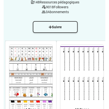
148
Ressources pédagogiques
9018
Followers
0
Abonnements
Suivre