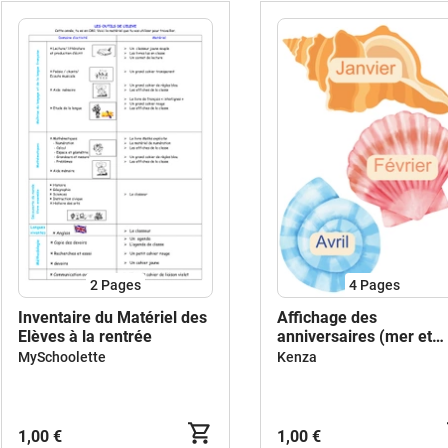
2
Pages
4
Pages
Inventaire du Matériel des
Affichage des
Elèves à la rentrée
anniversaires (mer et
coquillages)
MySchoolette
Kenza
1,00 €
1,00 €