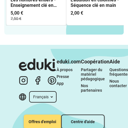
Enseignement clé en
Séquence clé en main
main
5,00 €
2,00 €
7,50 €
eduki.com
Coopération
Aide
À propos 
Partager du 
Questions 
matériel 
fréquente
Presse
pédagogique
Nous 
App
Nos 
contacter
partenaires
Français
Offres d'emploi
Centre d'aide