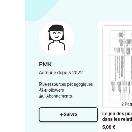
PMK
Auteur·e depuis 2022
3
Ressources pédagogiques
4
Followers
1
Abonnements
2
Pag
Le jeu des pu
Suivre
dans les relat
international
5,00 €
1945