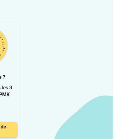
s ?
s les
3
PMK
 de