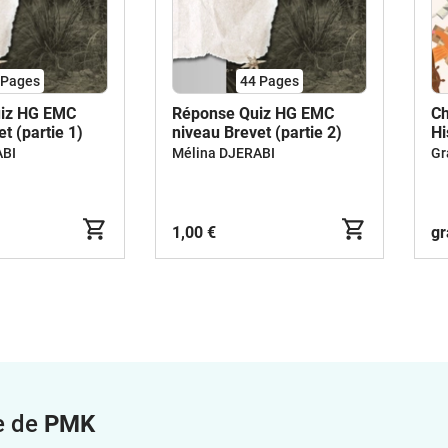
Pages
44
Pages
uiz HG EMC
Réponse Quiz HG EMC
Ch
t (partie 1)
niveau Brevet (partie 2)
Hi
Ex
ABI
Mélina DJERABI
Gr
1,00 €
gr
e de
PMK