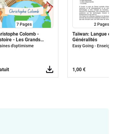
7
Pages
2
Pages
ristophe Colomb -
Taïwan: Langue et
stoire - Les Grands
Généralités
plorateurs
Easy Going - Enseignement bilingue
aines d'optimisme
atuit
1,00 €