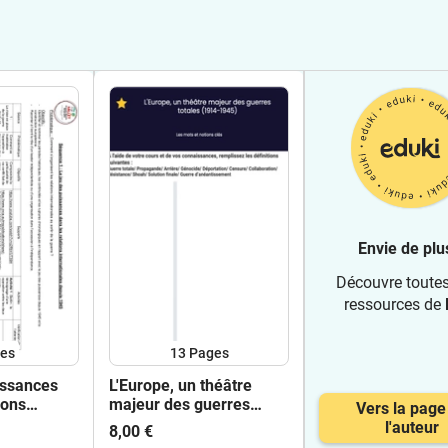
Envie de plu
Découvre toute
ressources de
es
13
Pages
issances
L'Europe, un théâtre
ions
majeur des guerres
Vers la page
es depuis
totales (1914-1945)
l'auteur
8,00 €