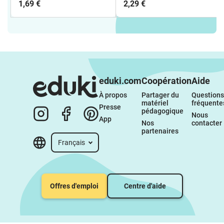
1,69 €
2,29 €
eduki.com
Coopération
Aide
À propos 
Partager du 
Questions 
matériel 
fréquente
Presse
pédagogique
Nous 
App
Nos 
contacter
partenaires
Français
Offres d'emploi
Centre d'aide