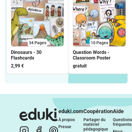
34
Pages
10
Pages
Dinosaurs - 30
Question Words -
Flashcards
Classroom Poster
2,99 €
gratuit
eduki.com
Coopération
Aide
À propos 
Partager du 
Questions 
matériel 
fréquente
Presse
pédagogique
Nous 