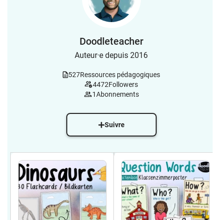
Doodleteacher
Auteur·e depuis 2016
527
Ressources pédagogiques
4472
Followers
1
Abonnements
Suivre